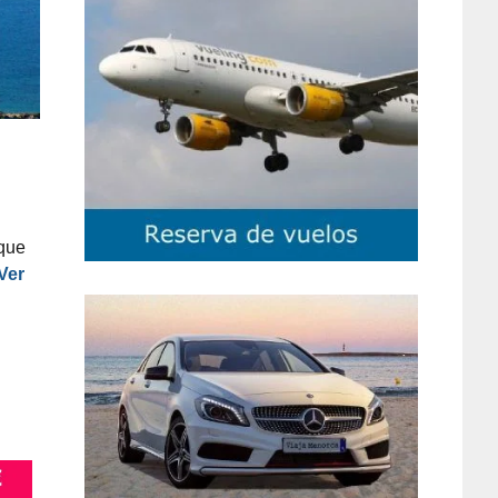
 que
Ver