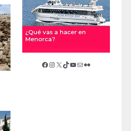
Facebook
Instagram
X (Twitter)
TikTok
YouTube
Correo electrónico
Flickr