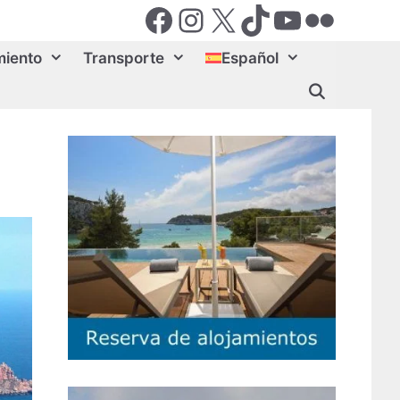
Facebook
Instagram
X (Twiter)
TikTok
YouTube
Flickr
miento
Transporte
Español