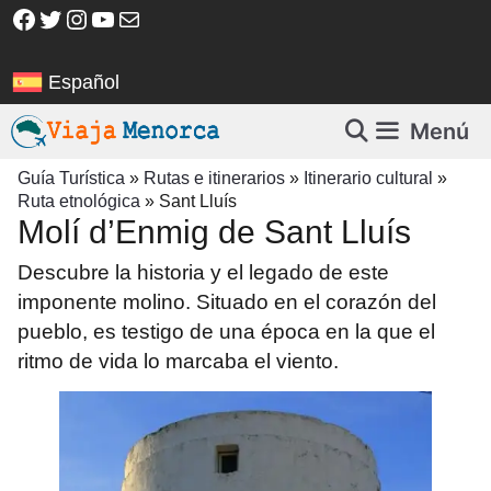
Saltar
Facebook
Twitter
Instagram
YouTube
Correo electrónico
al
contenido
Español
Menú
Guía Turística
»
Rutas e itinerarios
»
Itinerario cultural
»
Ruta etnológica
»
Sant Lluís
Molí d’Enmig de Sant Lluís
Descubre la historia y el legado de este
imponente molino. Situado en el corazón del
pueblo, es testigo de una época en la que el
ritmo de vida lo marcaba el viento.