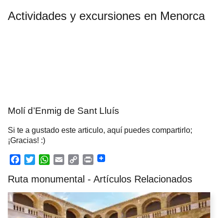
Actividades y excursiones en Menorca
Molí d’Enmig de Sant Lluís
Si te a gustado este articulo, aquí puedes compartirlo;
¡Gracias! :)
F
T
W
E
C
P
Ruta monumental - Artículos Relacionados
a
w
h
m
o
r
c
i
a
a
p
i
e
t
t
i
y
n
b
t
s
l
L
t