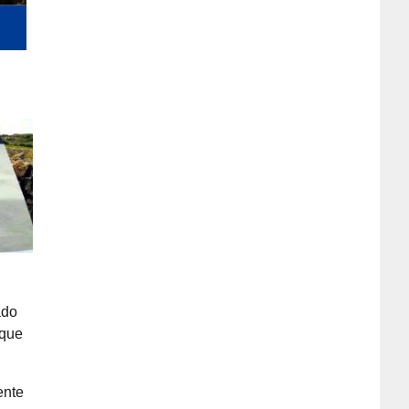
ado
 que
ente