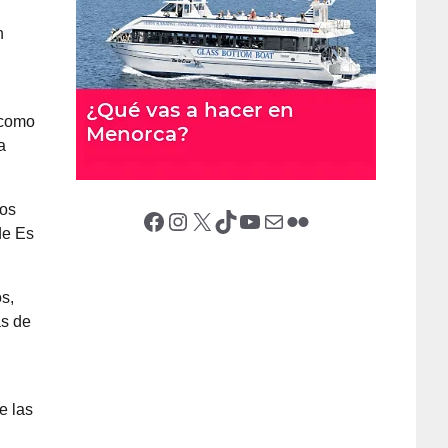
n
 como
a
ños
Facebook
Instagram
X (Twitter)
TikTok
YouTube
Correo electrónico
Flickr
de Es
s,
as de
e las