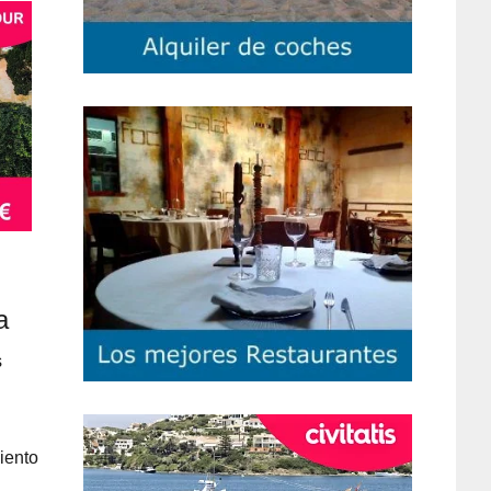
a
s
iento