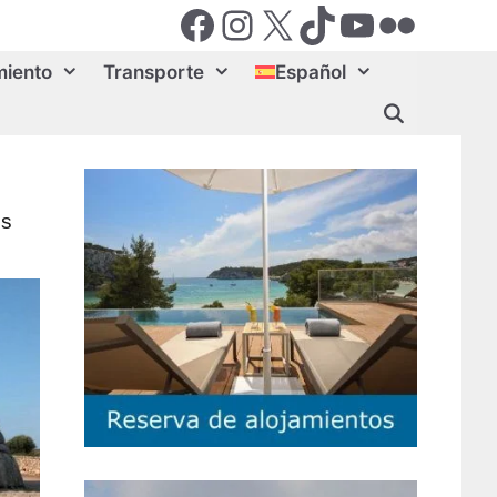
Facebook
Instagram
X (Twiter)
TikTok
YouTube
Flickr
miento
Transporte
Español
es