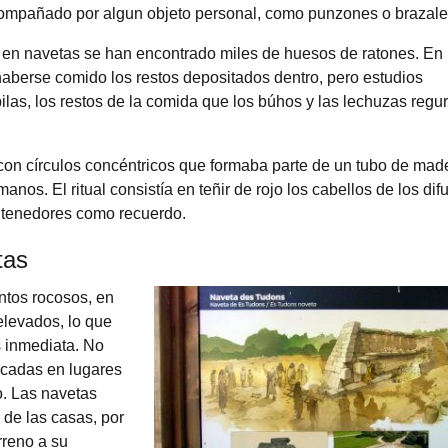
acompañado por algun objeto personal, como punzones o brazale
en navetas se han encontrado miles de huesos de ratones. En
aberse comido los restos depositados dentro, pero estudios
ilas, los restos de la comida que los búhos y las lechuzas regur
on círculos concéntricos que formaba parte de un tubo de mad
os. El ritual consistía en teñir de rojo los cabellos de los dif
ntenedores como recuerdo.
tas
ntos rocosos, en
elevados, lo que
s inmediata. No
bicadas en lugares
o. Las navetas
 de las casas, por
rreno a su