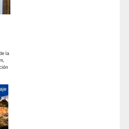
de la
km,
ción