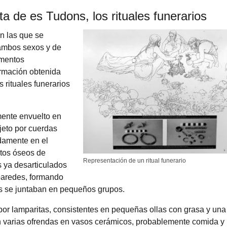
ta de es Tudons, los rituales funerarios
n las que se
ambos sexos y de
imentos
ormación obtenida
 rituales funerarios
mente envuelto en
jeto por cuerdas
damente en el
stos óseos de
Representación de un ritual funerario
s ya desarticulados
paredes, formando
os se juntaban en pequeños grupos.
or lamparitas, consistentes en pequeñas ollas con grasa y una
n varias ofrendas en vasos cerámicos, probablemente comida y