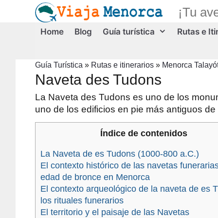
Saltar
¡Tu av
al
contenido
Home
Blog
Guía turística
Rutas e It
Guía Turística
»
Rutas e itinerarios
»
Menorca Talayót
Naveta des Tudons
La Naveta des Tudons es uno de los monum
uno de los edificios en pie más antiguos de
Índice de contenidos
La Naveta de es Tudons (1000-800 a.C.)
El contexto histórico de las navetas funerarias
edad de bronce en Menorca
El contexto arqueológico de la naveta de es 
los rituales funerarios
El territorio y el paisaje de las Navetas