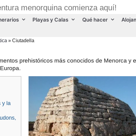
entura menorquina comienza aquí!
inerarios
Playas y Calas
Qué hacer
Aloja
ica
»
Ciutadella
entos prehistóricos más conocidos de Menorca y 
 Europa.
 y la
Tudons,