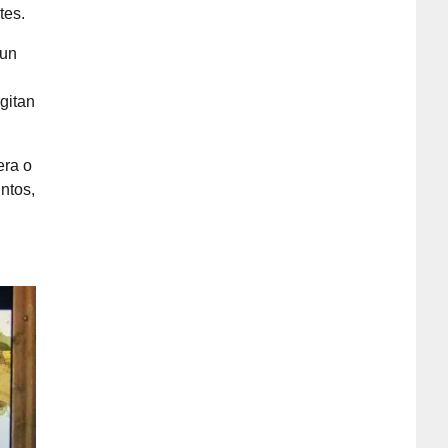
tes.
 un
gitan
era o
untos,