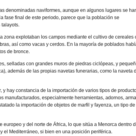
asas denominadas naviformes, aunque en algunos lugares se ha
a fase final de este periodo, parece que la población se
 talayots.
la zona explotaban los campos mediante el cultivo de cereales
cabras, así como vacas y cerdos. En la mayoría de poblados habí
tos de bronce.
ales, selladas con grandes muros de piedras ciclópeas, y peque
ca), además de las propias navetas funerarias, como la naveta 
, y hay constancia de la importación de varios tipos de producto
tos manufacturados, especialmente herramientas, adornos, arm
atado la importación de objetos de marfil y fayenza, un tipo de
 europeo y del norte de África, lo que sitúa a Menorca dentro d
 el Mediterráneo, si bien en una posición periférica.