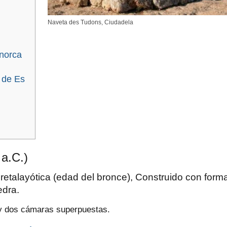
Naveta des Tudons, Ciudadela
norca
a de Es
a.C.)
retalayótica (edad del bronce), Construido con form
edra.
 y dos cámaras superpuestas.