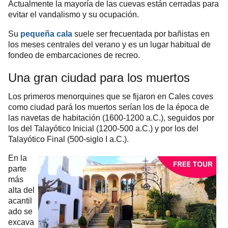
Actualmente la mayoría de las cuevas están cerradas para
evitar el vandalismo y su ocupación.
Su
pequeña cala
suele ser frecuentada por bañistas en
los meses centrales del verano y es un lugar habitual de
fondeo de embarcaciones de recreo.
Una gran ciudad para los muertos
Los primeros menorquines que se fijaron en Cales coves
como ciudad pará los muertos serían los de la época de
las navetas de habitación (1600-1200 a.C.), seguidos por
los del Talayótico Inicial (1200-500 a.C.) y por los del
Talayótico Final (500-siglo I a.C.).
En la
parte
más
alta del
acantil
ado se
excava