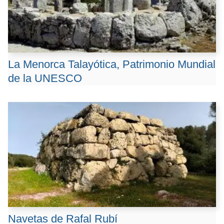
k
p
k
La Menorca Talayótica, Patrimonio Mundial
de la UNESCO
Navetas de Rafal Rubí