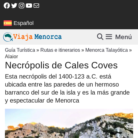
Saltar
Facebook
Twitter
Instagram
YouTube
Correo electrónico
al
contenido
Español
Menú
Guía Turística
»
Rutas e itinerarios
»
Menorca Talayótica
»
Alaior
Necrópolis de Cales Coves
Esta necrópolis del 1400-123 a.C. está
ubicada entre las paredes de un hermoso
barranco del sur de la isla y es la más grande
y espectacular de Menorca