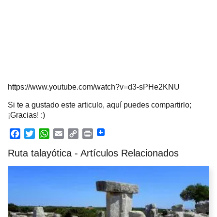
https://www.youtube.com/watch?v=d3-sPHe2KNU
Si te a gustado este articulo, aquí puedes compartirlo;
¡Gracias! :)
F
T
W
E
C
P
Ruta talayótica - Artículos Relacionados
a
w
h
m
o
r
c
i
a
a
p
i
e
t
t
i
y
n
b
t
s
l
L
t
o
e
A
i
o
r
p
n