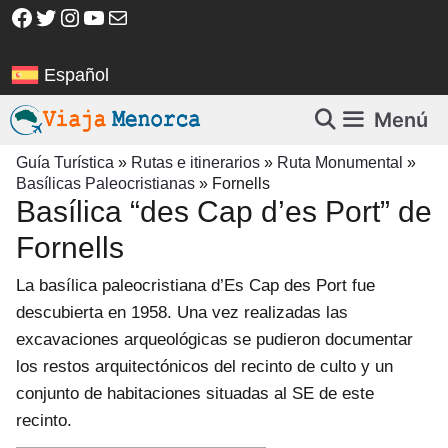
Saltar
Facebook
Twitter
Instagram
YouTube
Correo electrónico
al
contenido
Español
Menú
Guía Turística
»
Rutas e itinerarios
»
Ruta Monumental
»
Basílicas Paleocristianas
»
Fornells
Basílica “des Cap d’es Port” de
Fornells
La basílica paleocristiana d’Es Cap des Port fue
descubierta en 1958. Una vez realizadas las
excavaciones arqueológicas se pudieron documentar
los restos arquitectónicos del recinto de culto y un
conjunto de habitaciones situadas al SE de este
recinto.