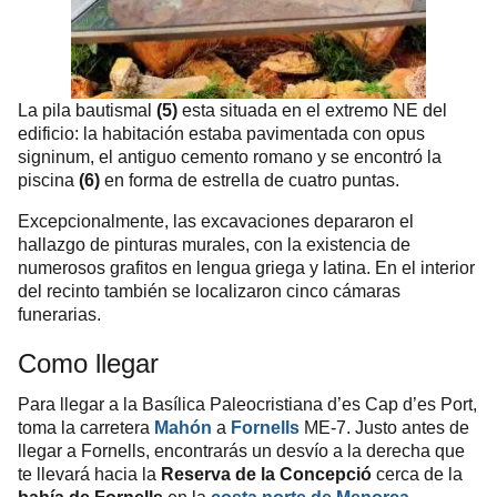
La pila bautismal
(5)
esta situada en el extremo NE del
edificio: la habitación estaba pavimentada con opus
signinum, el antiguo cemento romano y se encontró la
piscina
(6)
en forma de estrella de cuatro puntas.
Excepcionalmente, las excavaciones depararon el
hallazgo de pinturas murales, con la existencia de
numerosos grafitos en lengua griega y latina. En el interior
del recinto también se localizaron cinco cámaras
funerarias.
Como llegar
Para llegar a la Basílica Paleocristiana d’es Cap d’es Port,
toma la carretera
Mahón
a
Fornells
ME-7. Justo antes de
llegar a Fornells, encontrarás un desvío a la derecha que
te llevará hacia la
Reserva de la Concepció
cerca de la
bahía de Fornells
en la
costa norte de Menorca
.