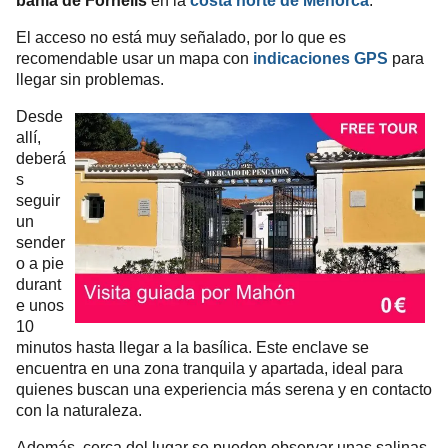
El acceso no está muy señalado, por lo que es
recomendable usar un mapa con
indicaciones GPS
para
llegar sin problemas.
Desde
allí,
deberá
s
seguir
un
sender
o a pie
durant
e unos
10
minutos hasta llegar a la basílica. Este enclave se
encuentra en una zona tranquila y apartada, ideal para
quienes buscan una experiencia más serena y en contacto
con la naturaleza.
Además, cerca del lugar se pueden observar unas salinas