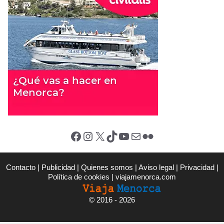
Facebook
Instagram
X (Twitter)
TikTok
YouTube
Correo electrónico
Flickr
Contacto
|
Publicidad
|
Quienes somos
|
Aviso legal
|
Privacidad
|
Política de cookies
|
viajamenorca.com
©
2016 - 2026