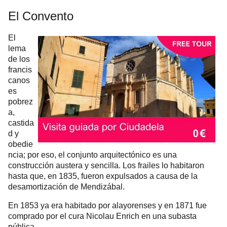
El Convento
El
lema
de los
francis
canos
es
pobrez
a,
castida
d y
obedie
ncia; por eso, el conjunto arquitectónico es una
construcción austera y sencilla. Los frailes lo habitaron
hasta que, en 1835, fueron expulsados ​​a causa de la
desamortización de Mendizábal.
En 1853 ya era habitado por alayorenses y en 1871 fue
comprado por el cura Nicolau Enrich en una subasta
pública.