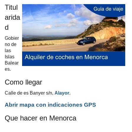
Titul
arida
d
Gobier
no de
las
Islas
Balear
es.
Como llegar
Calle de es Banyer s/n,
Alayor
.
Abrir mapa con indicaciones GPS
Que hacer en Menorca