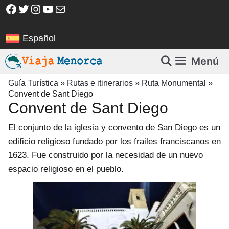
Saltar
Facebook
Twitter
Instagram
YouTube
Correo electrónico
al
contenido
Español
Menú
Guía Turística
»
Rutas e itinerarios
»
Ruta Monumental
»
Convent de Sant Diego
Convent de Sant Diego
El conjunto de la iglesia y convento de San Diego es un
edificio religioso fundado por los frailes franciscanos en
1623. Fue construido por la necesidad de un nuevo
espacio religioso en el pueblo.