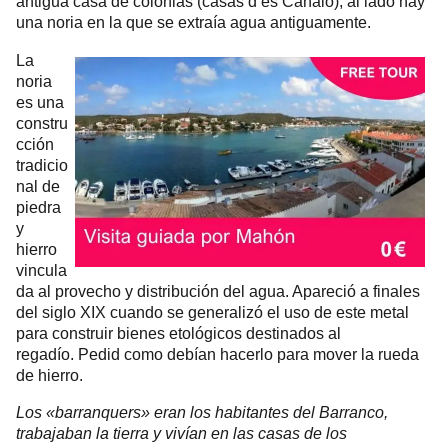
antigua casa de colonias (casas d’es Canaló), al lado hay
una noria en la que se extraía agua antiguamente.
La
noria
es una
constru
cción
tradicio
nal de
piedra
y
hierro
vincula
da al provecho y distribución del agua. Apareció a finales
del siglo XIX cuando se generalizó el uso de este metal
para construir bienes etológicos destinados al
regadío.
Pedid como debían hacerlo para mover la rueda
de hierro.
Los «barranquers» eran los habitantes del Barranco,
trabajaban la tierra y vivían en las casas de los