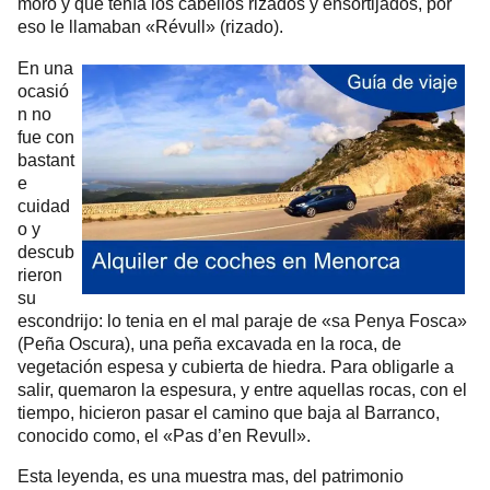
moro y que tenía los cabellos rizados y ensortijados, por
eso le llamaban «Révull» (rizado).
En una
ocasió
n no
fue con
bastant
e
cuidad
o y
descub
rieron
su
escondrijo: lo tenia en el mal paraje de «sa Penya Fosca»
(Peña Oscura), una peña excavada en la roca, de
vegetación espesa y cubierta de hiedra. Para obligarle a
salir, quemaron la espesura, y entre aquellas rocas, con el
tiempo, hicieron pasar el camino que baja al Barranco,
conocido como, el «Pas d’en Revull».
Esta leyenda, es una muestra mas, del patrimonio