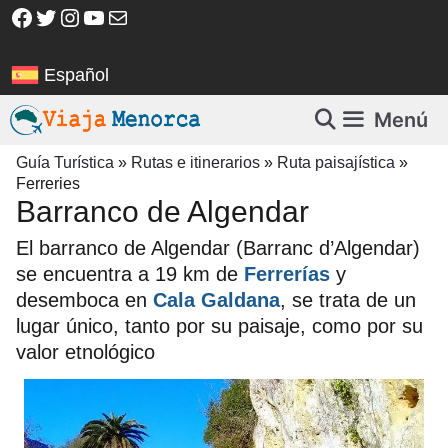
Saltar
Facebook
Twitter
Instagram
YouTube
Correo electrónico
al
contenido
Español
Menú
Guía Turística
»
Rutas e itinerarios
»
Ruta paisajística
»
Ferreries
Barranco de Algendar
El barranco de Algendar (Barranc d’Algendar)
se encuentra a 19 km de
Ferrerías
y
desemboca en
Cala Galdana
, se trata de un
lugar único, tanto por su paisaje, como por su
valor etnológico