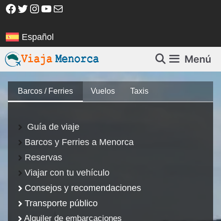
Saltar
Facebook
Twitter
Instagram
YouTube
Correo electrónico
al
contenido
Español
Menú
Barcos / Ferries
Vuelos
Taxis
Guía de viaje
Barcos y Ferries a Menorca
Reservas
Viajar con tu vehículo
Consejos y recomendaciones
Transporte público
Alquiler de embarcaciones