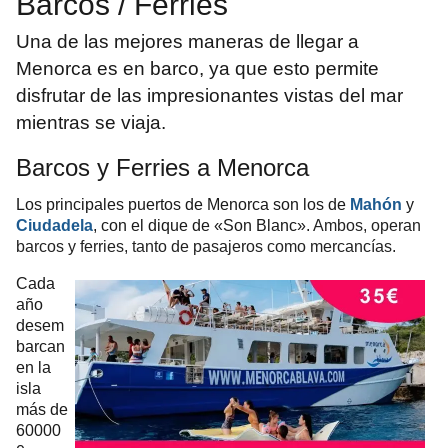
Barcos / Ferries
Una de las mejores maneras de llegar a
Menorca es en barco, ya que esto permite
disfrutar de las impresionantes vistas del mar
mientras se viaja.
Barcos y Ferries a Menorca
Los principales puertos de Menorca son los de
Mahón
y
Ciudadela
, con el dique de «Son Blanc».
Ambos, operan
barcos y ferries, tanto de pasajeros como mercancías.
Cada
año
desem
barcan
en la
isla
más de
60000