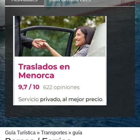
Guía Turística
»
Transportes
»
guía