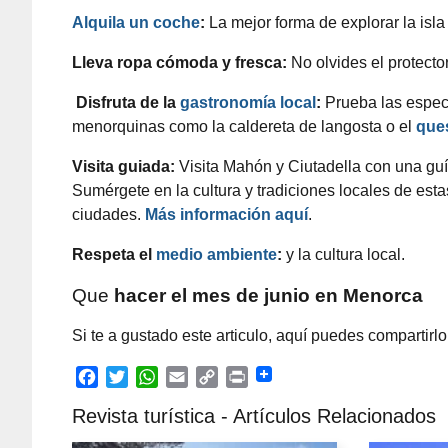
Alquila un coche
:
La mejor forma de explorar la isla 
Lleva ropa cómoda y fresca:
No olvides el protector
Disfruta de la
gastronomía local
:
Prueba las espec
menorquinas como la caldereta de langosta o el
que
Visita guiada:
Visita Mahón y Ciutadella con una guí
Sumérgete en la cultura y tradiciones locales de est
ciudades.
Más información aquí
.
Respeta el
medio ambiente
:
y la cultura local.
Que
hacer el mes de junio en Menorca
Si te a gustado este articulo, aquí puedes compartirlo;
F
T
W
E
C
P
Revista turística - Artículos Relacionados
a
w
h
m
o
r
c
i
a
a
p
i