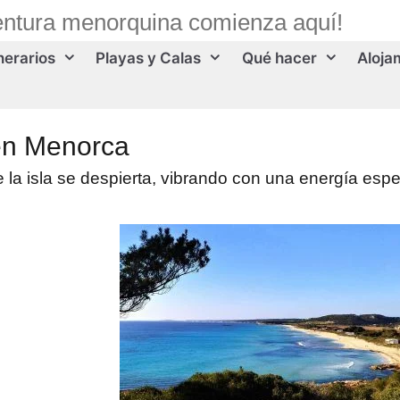
entura menorquina comienza aquí!
inerarios
Playas y Calas
Qué hacer
Aloja
 en Menorca
la isla se despierta, vibrando con una energía espe