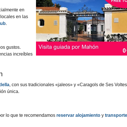
cialmente en
 locales en las
lub
.
los gustos.
encias increíbles
n
della
, con sus tradicionales «jaleos» y «Caragols de Ses Voltes
ión única.
por lo que te recomendamos
reservar alojamiento
y
transport