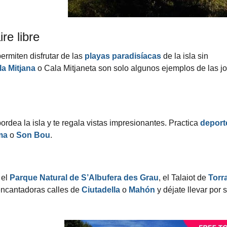
re libre
permiten disfrutar de las
playas paradisíacas
de la isla sin
la Mitjana
o Cala Mitjaneta son solo algunos ejemplos de las j
ordea la isla y te regala vistas impresionantes. Practica
deport
ma
o
Son Bou
.
a el
Parque Natural de S’Albufera des Grau
, el Talaiot de
Torr
 encantadoras calles de
Ciutadella
o
Mahón
y déjate llevar por 