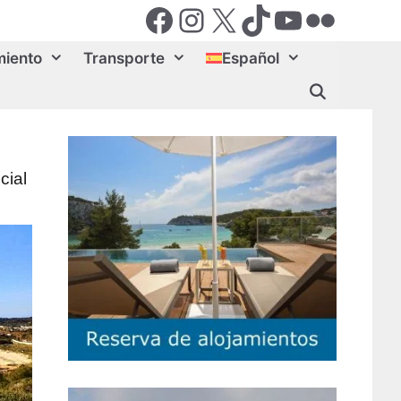
Facebook
Instagram
X (Twiter)
TikTok
YouTube
Flickr
miento
Transporte
Español
cial