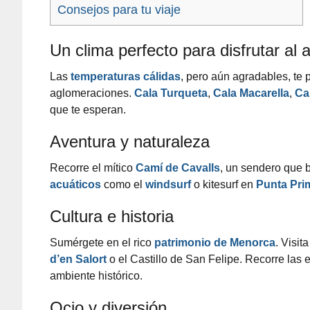
Consejos para tu viaje
Un clima perfecto para disfrutar al ai
Las
temperaturas cálidas
, pero aún agradables, te 
aglomeraciones.
Cala Turqueta
,
Cala Macarella
,
Ca
que te esperan.
Aventura y naturaleza
Recorre el mítico
Camí de Cavalls
, un sendero que b
acuáticos
como el
windsurf
o kitesurf en
Punta Pri
Cultura e historia
Sumérgete en el rico
patrimonio de Menorca
. Visit
d’en Salort
o el Castillo de San Felipe. Recorre las
ambiente histórico.
Ocio y diversión