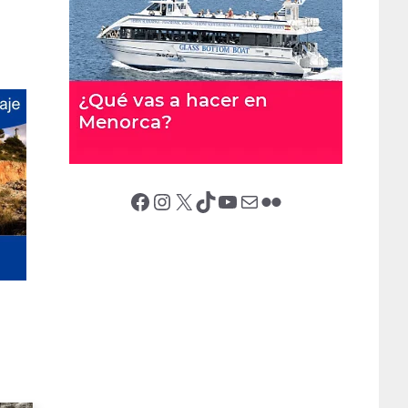
Facebook
Instagram
X (Twitter)
TikTok
YouTube
Correo electrónico
Flickr