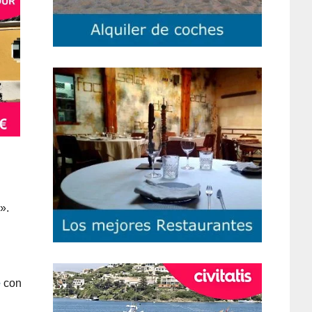
».
e
con