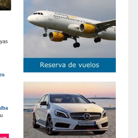
oyas
es
alba
su