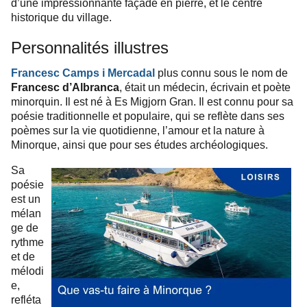
d’une impressionnante façade en pierre, et le centre
historique du village.
Personnalités illustres
Francesc Camps i Mercadal
plus connu sous le nom de
Francesc d’Albranca
, était un médecin, écrivain et poète
minorquin. Il est né à Es Migjorn Gran. Il est connu pour sa
poésie traditionnelle et populaire, qui se reflète dans ses
poèmes sur la vie quotidienne, l’amour et la nature à
Minorque, ainsi que pour ses études archéologiques.
Sa
poésie
est un
mélan
ge de
rythme
et de
mélodi
e,
refléta