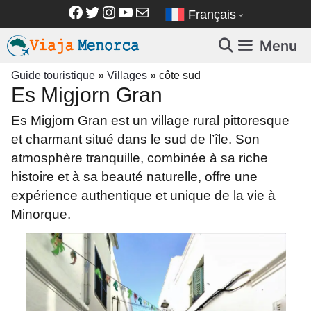
Aller
Facebook
Twitter
Instagram
YouTube
E-mail
Français
au
contenu
Menu
Guide touristique
»
Villages
»
côte sud
Es Migjorn Gran
Es Migjorn Gran est un village rural pittoresque
et charmant situé dans le sud de l’île. Son
atmosphère tranquille, combinée à sa riche
histoire et à sa beauté naturelle, offre une
expérience authentique et unique de la vie à
Minorque.