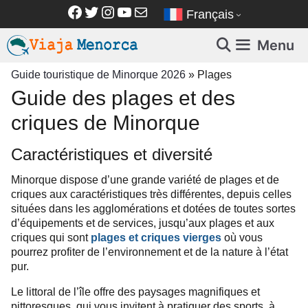
Aller
Facebook
Twitter
Instagram
YouTube
E-mail
Français
au
contenu
Menu
Guide touristique de Minorque 2026
»
Plages
Guide des plages et des
criques de Minorque
Caractéristiques et diversité
Minorque dispose d’une grande variété de plages et de
criques aux caractéristiques très différentes, depuis celles
situées dans les agglomérations et dotées de toutes sortes
d’équipements et de services, jusqu’aux plages et aux
criques qui sont
plages et criques vierges
où vous
pourrez profiter de l’environnement et de la nature à l’état
pur.
Le littoral de l’île offre des paysages magnifiques et
pittoresques, qui vous invitent à pratiquer des sports, à