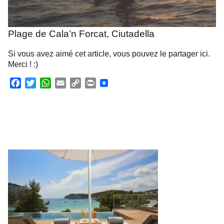
Plage de Cala’n Forcat, Ciutadella
Si vous avez aimé cet article, vous pouvez le partager ici.
Merci ! :)
F
T
W
E
C
P
a
w
h
m
o
r
c
i
a
a
p
i
e
t
t
i
y
n
b
t
s
l
L
t
o
e
A
i
o
r
p
n
k
p
k