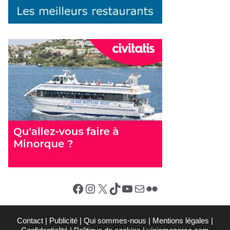
Facebook
Instagram
X (Twitter)
TikTok
YouTube
E-mail
Flickr
Contact
|
Publicité
|
Qui sommes-nous
|
Mentions légales
|