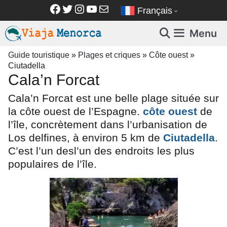
Aller
Facebook
Twitter
Instagram
YouTube
E-mail
Français
au
contenu
Menu
Guide touristique
»
Plages et criques
»
Côte ouest
»
Ciutadella
Cala’n Forcat
Cala’n Forcat est une belle plage située sur
la côte ouest de l’Espagne.
côte ouest
de
l’île, concrètement dans l’urbanisation de
Los delfines, à environ 5 km de
Ciutadella
.
C’est l’un des
l’un des endroits les plus
populaires de l’île.