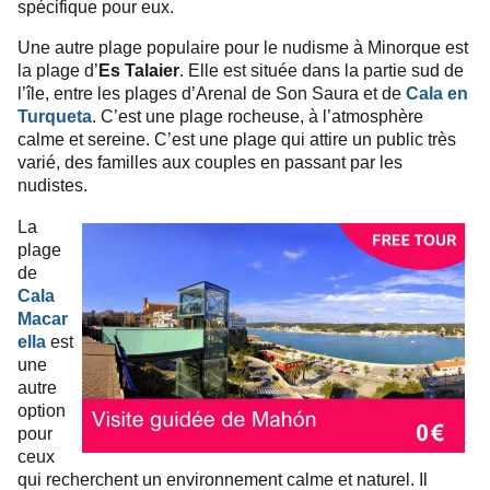
spécifique pour eux.
Une autre plage populaire pour le nudisme à Minorque est
la plage d’
Es Talaier
. Elle est située dans la partie sud de
l’île, entre les plages d’Arenal de Son Saura et de
Cala en
Turqueta
. C’est une plage rocheuse, à l’atmosphère
calme et sereine. C’est une plage qui attire un public très
varié, des familles aux couples en passant par les
nudistes.
La
plage
de
Cala
Macar
ella
est
une
autre
option
pour
ceux
qui recherchent un environnement calme et naturel. Il