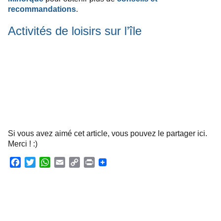
recommandations
.
Activités de loisirs sur l’île
Si vous avez aimé cet article, vous pouvez le partager ici.
Merci ! :)
F
T
W
E
C
P
a
w
h
m
o
r
c
i
a
a
p
i
e
t
t
i
y
n
b
t
s
l
L
t
o
e
A
i