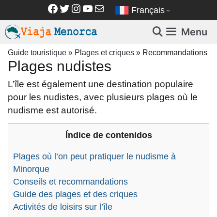
Aller
Facebook
Twitter
Instagram
YouTube
E-mail
Français
au
contenu
Menu
Guide touristique
»
Plages et criques
»
Recommandations
Plages nudistes
L’île est également une destination populaire
pour les nudistes, avec plusieurs plages où le
nudisme est autorisé.
Índice de contenidos
Plages où l’on peut pratiquer le nudisme à
Minorque
Conseils et recommandations
Guide des plages et des criques
Activités de loisirs sur l’île