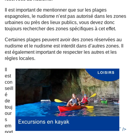
Il est important de mentionner que sur les plages
espagnoles, le nudisme n’est pas autorisé dans les zones
urbaines ou près des lieux publics, vous devez donc
toujours rechercher des zones spécifiques à cet effet.
Certaines plages peuvent avoir des zones réservées au
nudisme et le nudisme est interdit dans d’autres zones. Il
est également important de respecter les autres et les
règles locales.
Il
est
con
seill
é
de
touj
our
s
em
" />
port