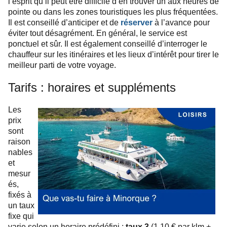
l’esprit qu’il peut être difficile d’en trouver un aux heures de
pointe ou dans les zones touristiques les plus fréquentées.
Il est conseillé d’anticiper et de
réserver
à l’avance pour
éviter tout désagrément. En général, le service est
ponctuel et sûr. Il est également conseillé d’interroger le
chauffeur sur les itinéraires et les lieux d’intérêt pour tirer le
meilleur parti de votre voyage.
Tarifs : horaires et suppléments
Les
prix
sont
raison
nables
et
mesur
és,
fixés à
un taux
fixe qui
varie selon un horaire prédéfini :
taux 3
(1,10 € par klm +