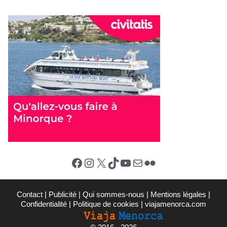
Facebook
Instagram
X (Twitter)
TikTok
YouTube
E-mail
Flickr
Contact
|
Publicité
|
Qui sommes-nous
|
Mentions légales
|
Confidentialité
|
Politique de cookies
|
viajamenorca.com