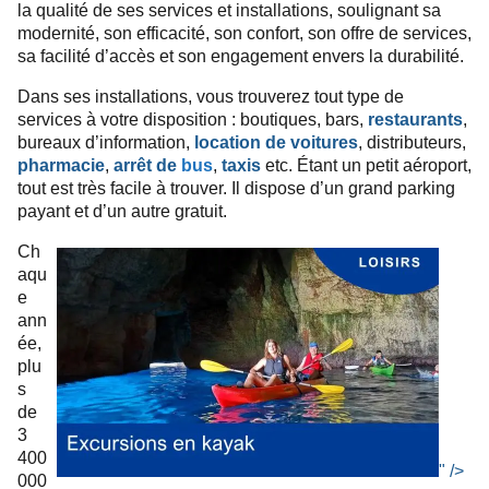
la qualité de ses services et installations, soulignant sa
modernité, son efficacité, son confort, son offre de services,
sa facilité d’accès et son engagement envers la durabilité.
Dans ses installations, vous trouverez tout type de
services à votre disposition : boutiques, bars,
restaurants
,
bureaux d’information,
location de voitures
, distributeurs,
pharmacie
,
arrêt de
bus
,
taxis
etc. Étant un petit aéroport,
Il dispose d’un grand parking
tout est très facile à trouver.
payant et d’un autre gratuit.
Ch
aqu
e
ann
ée,
plu
s
de
3
400
" />
000