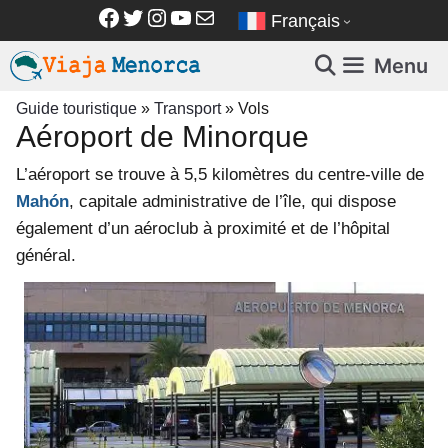
Aller
Facebook
Twitter
Instagram
YouTube
E-mail
Français
au
contenu
Menu
Guide touristique
»
Transport
»
Vols
Aéroport de Minorque
L’aéroport se trouve à 5,5 kilomètres du centre-ville de
Mahón
, capitale administrative de l’île, qui dispose
également d’un aéroclub à proximité et de l’hôpital
général.