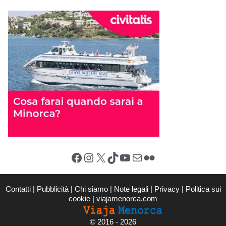
Facebook
Instagram
X (Twitter)
TikTok
YouTube
Email
Flickr
Contatti
|
Pubblicità
|
Chi siamo
|
Note legali
|
Privacy
|
Politica sui
cookie
|
viajamenorca.com
©
2016 - 2026