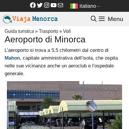
Vai
Facebook
Twitter
Instagram
YouTube
Email
Italiano
al
contenuto
Menu
Guida turistica
»
Trasporto
»
Voli
Aeroporto di Minorca
L’aeroporto si trova a 5,5 chilometri dal centro di
Mahon
, capitale amministrativa dell’isola, che ospita
nelle sue vicinanze anche un aeroclub e l’ospedale
generale.