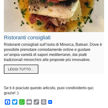
Ristoranti consigliati
Ristoranti consigliati sull’isola di Minorca, Baleari. Dove è
possibile prenotare comodamente online e gustare
un’ampia varietà di sapori mediterranei, dai piatti
tradizionali minorchini alle proposte più innovative.
LEGGI TUTTO…
Se ti è piaciuto questo articolo, puoi condividerlo qui;
grazie! :)
F
T
W
E
C
P
a
w
h
m
o
r