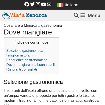
Vai
Facebook
Twitter
Instagram
YouTube
Email
Italiano
al
contenuto
Menu
Cosa fare a Minorca
»
gastronomia
Dove mangiare
Índice de contenidos
Selezione gastronomica
I migliori ristoranti
Esperienze gastronomiche
Dove mangiare una buona paella
Ristoranti consigliati
Selezione gastronomica
I ristoranti dell’isola offrono una cucina di alto livello, con
un’ampia varietà di proposte per tutti i gusti e le tasche,
moderni, tradizionali, di mercato, fusion, asiatici, gastrobar,