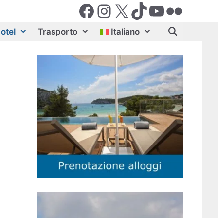
Facebook
Instagram
X (Twiter)
TikTok
YouTube
Flickr
otel
Trasporto
Italiano