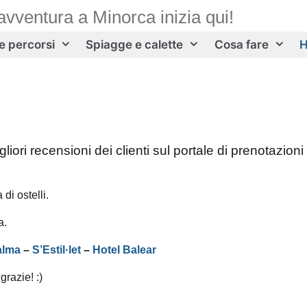
avventura a Minorca inizia qui!
 e percorsi
Spiagge e calette
Cosa fare
H
liori recensioni dei clienti sul portale di prenotazioni
di ostelli.
a.
alma
–
S’Estil·let
–
Hotel Balear
grazie! :)