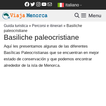
Vai
Facebook
Twitter
Instagram
YouTube
Email
Italiano
al
contenuto
Menu
Guida turistica
»
Percorsi e itinerari
»
Basiliche
paleocristiane
Basiliche paleocristiane
Aquí les presentamos algunas de las diferentes
Basílicas Paleocristianas que se encuentran en mejor
estado de conservación y que podemos encontrar
alrededor de la isla de Menorca.