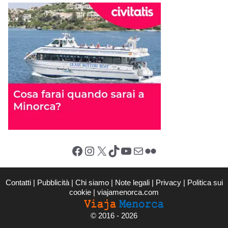
Facebook
Instagram
X (Twitter)
TikTok
YouTube
Email
Flickr
Contatti
|
Pubblicità
|
Chi siamo
|
Note legali
|
Privacy
|
Politica sui
cookie
|
viajamenorca.com
©
2016 - 2026