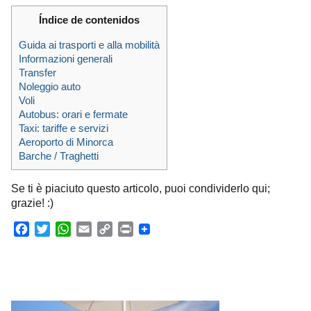
Índice de contenidos
Guida ai trasporti e alla mobilità
Informazioni generali
Transfer
Noleggio auto
Voli
Autobus: orari e fermate
Taxi: tariffe e servizi
Aeroporto di Minorca
Barche / Traghetti
Se ti è piaciuto questo articolo, puoi condividerlo qui;
grazie! :)
F
T
W
E
C
P
a
w
h
m
o
r
c
i
a
a
p
i
e
t
t
i
y
n
b
t
s
l
L
t
o
e
A
i