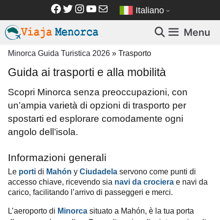
Vai
Facebook
Twitter
Instagram
YouTube
Email
Italiano
al
contenuto
Menu
Minorca Guida Turistica 2026
»
Trasporto
Guida ai trasporti e alla mobilità
Scopri Minorca senza preoccupazioni, con
un’ampia varietà di opzioni di trasporto per
spostarti ed esplorare comodamente ogni
angolo dell’isola.
Informazioni generali
Le
porti
di
y
servono come punti di
Mahón
Ciudadela
accesso chiave, ricevendo sia
navi da crociera
e navi da
carico, facilitando l’arrivo di passeggeri e merci.
L’aeroporto di
situato a Mahón, è la tua porta
Minorca