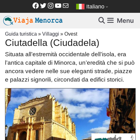
Vai
Facebook
Twitter
Instagram
YouTube
Email
Italiano
al
contenuto
Menu
Guida turistica
»
Villaggi
»
Ovest
Ciutadella (Ciudadela)
Situata all’estremità occidentale dell’isola, era
l’antica capitale di Minorca, un’eredità che si può
ancora vedere nelle sue eleganti strade, piazze
e palazzi signorili, circondati da edifici storici.