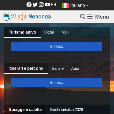
Vai
Facebook
Twitter
Instagram
YouTube
Email
Italiano
al
contenuto
Menu
Turismo attivo
Hotel
Voli
Ricerca
Itinerari e percorsi
Transfer
Auto
Ricerca
Spiagge e calette
Guida turistica 2026