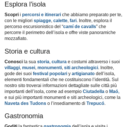
Esplora l’isola
Scopri
i
percorsi e itinerari
che abbiamo preparato per te,
con le migliori
spiagge
,
calette
,
fari
. Inoltre, esplora il
percorso escursionistico del “
camí de cavalls
” che
percorre il perimetro dell’isola e offre viste panoramiche
mozzafiato.
Storia e cultura
Conosci
la sua
storia
,
cultura
e costumi attraverso i suoi
villaggi
,
musei
,
monumenti
,
siti archeologici
. Inoltre,
gode dei suoi
festival popolari
y
artigianato
dell’isola,
elementi fondamentali che ne costituiscono l’identità. Sul
nostro sito troverai informazioni dettagliate sulle città più
importanti dell’isola, come ad esempio
Ciutadella
o
Maó,
e sui più importanti monumenti e siti archeologici, come la
Naveta des Tudons
o l’insediamento di
Trepucó
.
Gastronomia
Goditi
la fantastica
gastronomia
dell’isola e visita i