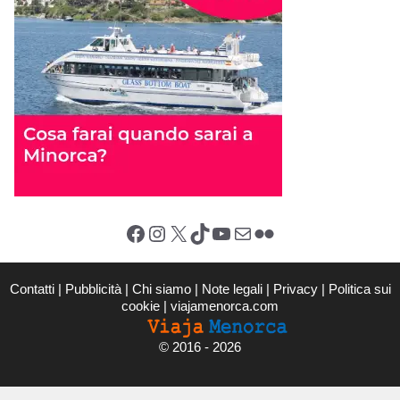
Facebook
Instagram
X (Twitter)
TikTok
YouTube
Email
Flickr
Contatti
|
Pubblicità
|
Chi siamo
|
Note legali
|
Privacy
|
Politica sui
cookie
|
viajamenorca.com
©
2016 - 2026