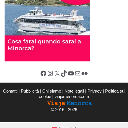
Facebook
Instagram
X (Twitter)
TikTok
YouTube
Email
Flickr
Contatti
|
Pubblicità
|
Chi siamo
|
Note legali
|
Privacy
|
Politica sui
cookie
|
viajamenorca.com
©
2016 - 2026