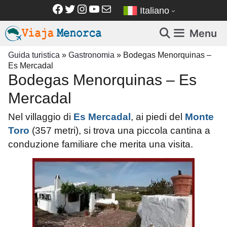
Vai
Facebook
Twitter
Instagram
YouTube
Email
Italiano
al
contenuto
Menu
Guida turistica
»
Gastronomia
»
Bodegas Menorquinas –
Es Mercadal
Bodegas Menorquinas – Es
Mercadal
Nel villaggio di
Es Mercadal
, ai piedi del
Monte
Toro
(357 metri), si trova una piccola cantina a
conduzione familiare che merita una visita.