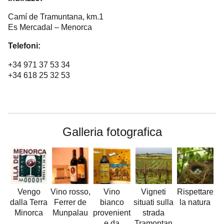
Camí de Tramuntana, km.1
Es Mercadal – Menorca
Telefoni:
+34 971 37 53 34
+34 618 25 32 53
Galleria fotografica
Vengo
Vino rosso,
Vino
Vigneti
Rispettare
dalla Terra
Ferrer de
bianco
situati sulla
la natura
Minorca
Munpalau
provenient
strada
e da
Tramontan