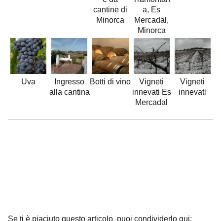
cantine di
a, Es
Minorca
Mercadal,
Minorca
Uva
Ingresso
Botti di vino
Vigneti
Vigneti
alla cantina
innevati Es
innevati
Mercadal
Se ti è piaciuto questo articolo, puoi condividerlo qui;