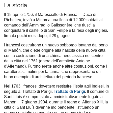
La storia
Il 18 aprile 1756, il Maresciallo di Francia, il Duca di
Richelieu, inviò a Minorca una flotta di 12.000 soldati al
comando dell’Ammiraglio Galissonère, che riuscì a
conquistare il castello di San Felipe e la resa degli inglesi,
firmata pochi mesi dopo, il 29 giugno.
I francesi costruirono un nuovo sobborgo lontano dal porto
di Mahón, che diede origine alla nascita della nuova città
con la costruzione di una chiesa neoclassica nel centro
della città nel 1761 (opera dell’architetto Antoine
d’Allemand). Furono erette anche altre costruzioni, come i
caratteristici mulini per la farina, che rappresentano un
buon esempio di architettura del periodo francese.
Nel 1763 i francesi dovettero restituire l’isola agli inglesi, in
seguito al Trattato di Parigi.
Trattato di Parigi
. Il comune di
Sant Lluís è sempre stato amministrativamente legato a
Mahón. Il 7 giugno 1904, durante il regno di Alfonso XIII, la
città di Sant Lluís divenne indipendente, istituendo un
nuovo consiglio comunale con un nuovo sindaco.