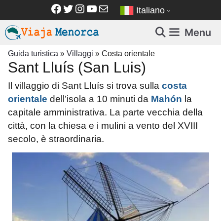
Vai
Facebook
Twitter
Instagram
YouTube
Email
Italiano
al
contenuto
Menu
Guida turistica
»
Villaggi
»
Costa orientale
Sant Lluís (San Luis)
Il villaggio di
Sant Lluís
si trova sulla
costa
orientale
dell’isola a 10 minuti da
Mahón
la
capitale amministrativa. La parte vecchia della
città, con la chiesa e i mulini a vento del XVIII
secolo, è straordinaria.