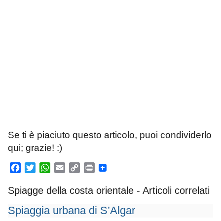
Se ti è piaciuto questo articolo, puoi condividerlo
qui; grazie! :)
F
T
W
E
C
P
a
w
h
m
o
r
Spiagge della costa orientale - Articoli correlati
c
i
a
a
p
i
e
t
t
i
y
n
Spiaggia urbana di S’Algar
b
t
s
l
L
t