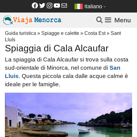
Vai
Facebook
Twitter
Instagram
YouTube
Email
Italiano
al
contenuto
Menu
Guida turistica
»
Spiagge e calette
»
Costa Est
»
Sant
Lluís
Spiaggia di Cala Alcaufar
La spiaggia di Cala Alcaufar si trova sulla costa
sud-orientale di Minorca, nel comune di
San
Lluis
. Questa piccola cala dalle acque calme è
ideale per le famiglie.