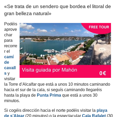
«Se trata de un sendero que bordea el litoral de
gran belleza natural»
Podéis
aprove
char
para
recorre
r el
camí
de
cavall
s
y
visitar
la Torre d’Alcalfar que está a unos 10 minutos caminando
hacia el sur de la cala, si seguís caminando llegaréis
hasta la playa de
Punta Prima
que está a unos 30
minutos.
Si cogéis dirección hacia el norte podéis visitar la
playa
de s’Algar
(20 minutos) o la espectacular
Cala Rafalet
(30