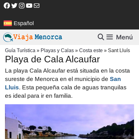
Saltar
Facebook
Twitter
Instagram
YouTube
Correo electrónico
al
contenido
Español
Menú
Guía Turística
»
Playas y Calas
»
Costa este
»
Sant Lluís
Playa de Cala Alcaufar
La playa Cala Alcaufar está situada en la costa
sureste de Menorca en el municipio de
San
Lluis
. Esta pequeña cala de aguas tranquilas
es ideal para ir en familia.