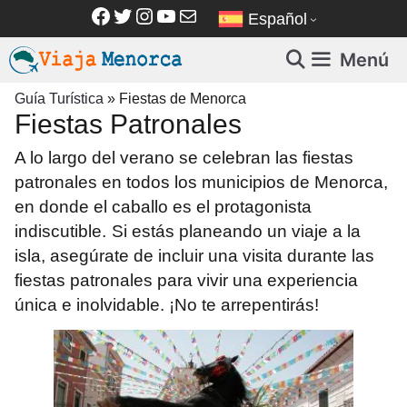
Saltar
Facebook
Twitter
Instagram
YouTube
Correo electrónico
Español
al
contenido
Menú
Guía Turística
»
Fiestas de Menorca
Fiestas Patronales
A lo largo del verano se celebran las fiestas
patronales en todos los municipios de Menorca,
en donde el caballo es el protagonista
indiscutible.
Si estás planeando un viaje a la
isla, asegúrate de incluir una visita durante las
fiestas patronales para vivir una experiencia
única e inolvidable. ¡No te arrepentirás!