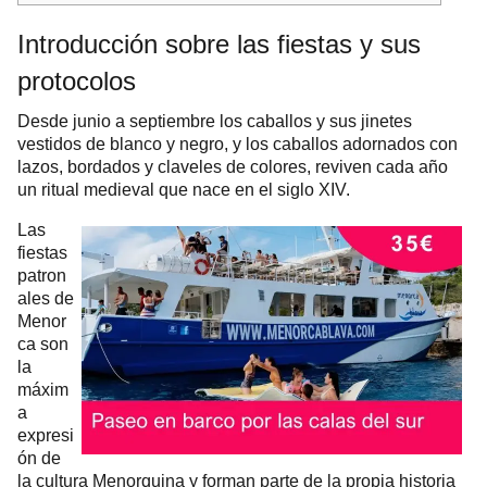
Introducción sobre las fiestas
y sus
protocolos
Desde junio a septiembre los caballos y sus jinetes
vestidos de blanco y negro, y los caballos adornados con
lazos, bordados y claveles de colores, reviven cada año
un ritual medieval que nace en el siglo XIV.
Las
fiestas
patron
ales de
Menor
ca son
la
máxim
a
expresi
ón de
la cultura Menorquina y forman parte de la propia historia