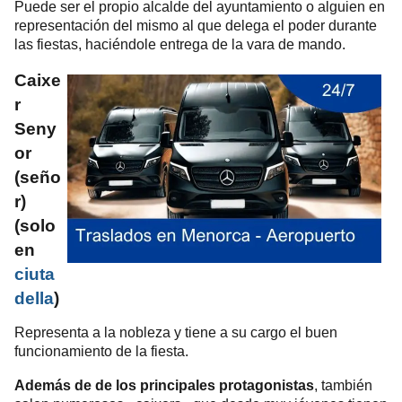
Puede ser el propio alcalde del ayuntamiento o alguien en
representación del mismo al que delega el poder durante
las fiestas, haciéndole entrega de la vara de mando.
Caixe
r
Seny
or
(seño
r)
(
solo
en
ciuta
della
)
Representa a la nobleza y tiene a su cargo el buen
funcionamiento de la fiesta.
Además de de los principales protagonistas
, también