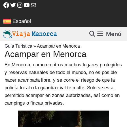
Saltar
Facebook
Twitter
Instagram
YouTube
Correo electrónico
al
contenido
Español
Menú
Guía Turística
»
Acampar en Menorca
Acampar en Menorca
En Menorca, como en otros muchos lugares protegidos
y reservas naturales de todo el mundo, no es posible
hacer acampada libre, y se corre el riesgo de que la
policía local o la guardia civil te multe.
Solo se esta
permitido acampar en zonas autorizadas, así como en
campings o fincas privadas.