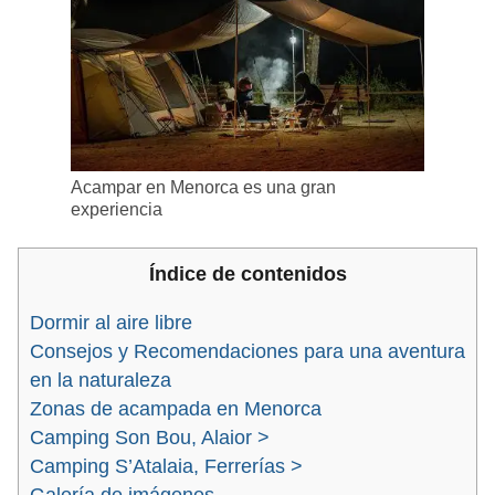
Acampar en Menorca es una gran
experiencia
Índice de contenidos
Dormir al aire libre
Consejos y Recomendaciones para una aventura
en la naturaleza
Zonas de acampada en Menorca
Camping Son Bou, Alaior >
Camping S’Atalaia, Ferrerías >