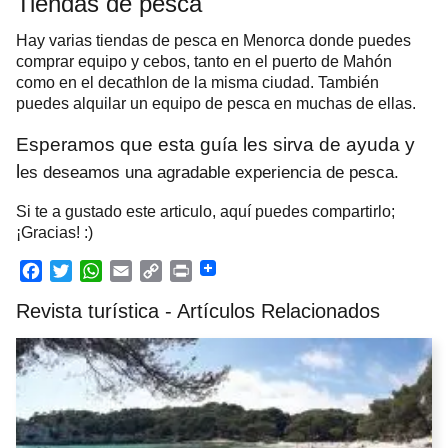
Tiendas de pesca
Hay varias tiendas de pesca en Menorca donde puedes
comprar equipo y cebos, tanto en el puerto de Mahón
como en el decathlon de la misma ciudad. También
puedes alquilar un equipo de pesca en muchas de ellas.
Esperamos que esta guía les sirva de ayuda y
l
es deseamos una agradable experiencia de pesca.
Si te a gustado este articulo, aquí puedes compartirlo;
¡Gracias! :)
F
T
W
E
C
P
Revista turística - Artículos Relacionados
a
w
h
m
o
r
c
i
a
a
p
i
e
t
t
i
y
n
b
t
s
l
L
t
o
e
A
i
o
r
p
n
k
p
k