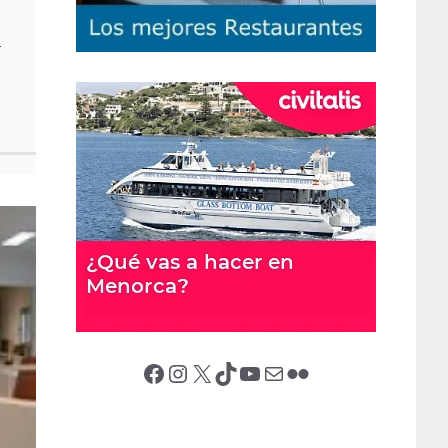
a
Facebook
Instagram
X (Twitter)
TikTok
YouTube
Correo electrónico
Flickr