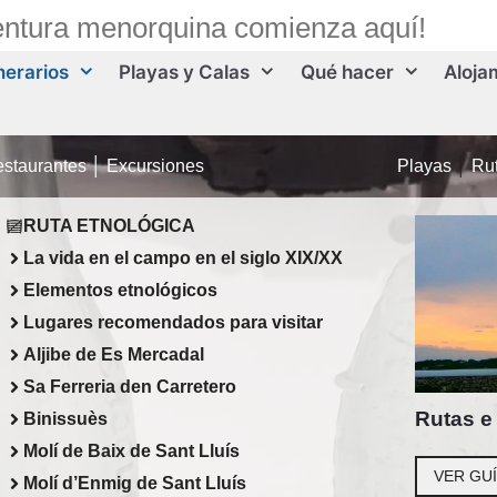
entura menorquina comienza aquí!
inerarios
Playas y Calas
Qué hacer
Aloja
staurantes
│
Excursiones
Playas
│
Rut
RUTA ETNOLÓGICA
La vida en el campo en el siglo XIX/XX
Elementos etnológicos
Lugares recomendados para visitar
Aljibe de Es Mercadal
Sa Ferreria den Carretero
Rutas e 
Binissuès
Molí de Baix de Sant Lluís
VER GU
Molí d’Enmig de Sant Lluís