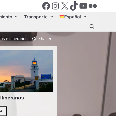
Facebook
Instagram
X (Twiter)
TikTok
YouTube
Flickr
miento
Transporte
Español
as e itinerarios
│
Que hacer
Itinerarios
ÍA