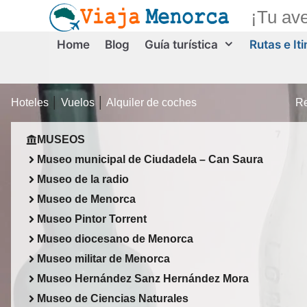
Saltar
¡Tu av
al
contenido
Home
Blog
Guía turística
Rutas e It
Hoteles
│
Vuelos
│
Alquiler de coches
Re
MUSEOS
Museo municipal de Ciudadela – Can Saura
Museo de la radio
Museo de Menorca
Museo Pintor Torrent
Museo diocesano de Menorca
Museo militar de Menorca
Museo Hernández Sanz Hernández Mora
Museo de Ciencias Naturales