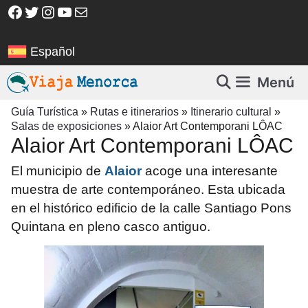
Saltar
Facebook
Twitter
Instagram
YouTube
Correo electrónico
al
contenido
Español
Menú
Guía Turística
»
Rutas e itinerarios
»
Itinerario cultural
»
Salas de exposiciones
»
Alaior Art Contemporani LÔAC
Alaior Art Contemporani LÔAC
El municipio de
Alaior
acoge una interesante
muestra de arte contemporáneo.
Esta ubicada
en el histórico edificio de la calle Santiago Pons
Quintana
en pleno casco antiguo.