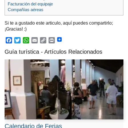
Facturación del equipaje
Compañías aéreas
Si te a gustado este articulo, aquí puedes compartirlo;
¡Gracias! :)
F
T
W
E
C
P
Guía turística - Artículos Relacionados
a
w
h
m
o
r
c
i
a
a
p
i
e
t
t
i
y
n
b
t
s
l
L
t
o
e
A
i
o
r
p
n
k
p
k
Calendario de Ferias