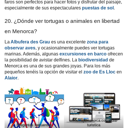
faros son perfectos para hacer fotos y disfrutar del paisaje,
especialmente de sus espectaculares
puestas de sol
.
20. ¿Dónde ver tortugas o animales en libertad
en Menorca?
La
Albufera des Grau
es una excelente
zona para
observar aves
, y ocasionalmente puedes ver tortugas
marinas. Además, algunas
excursiones en barco
ofrecen
la posibilidad de avistar delfines. La
biodiversidad
de
Menorca es una de sus grandes joyas. Para los más
pequeños tenéis la opción de visitar el
zoo de Es Lloc
en
Alaior
.
www.viajamenorca.com/guia-
Preguntas frecuentes
turistica