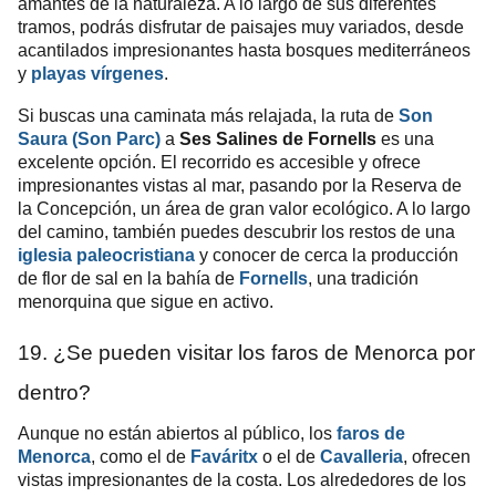
amantes de la naturaleza. A lo largo de sus diferentes
tramos, podrás disfrutar de paisajes muy variados, desde
acantilados impresionantes hasta bosques mediterráneos
y
playas vírgenes
.
Si buscas una caminata más relajada, la ruta de
Son
Saura (Son Parc)
a
Ses Salines de Fornells
es una
excelente opción. El recorrido es accesible y ofrece
impresionantes vistas al mar, pasando por la Reserva de
la Concepción, un área de gran valor ecológico. A lo largo
del camino, también puedes descubrir los restos de una
iglesia paleocristiana
y conocer de cerca la producción
de flor de sal en la bahía de
Fornells
, una tradición
menorquina que sigue en activo.
19. ¿Se pueden visitar los faros de Menorca por
dentro?
Aunque no están abiertos al público, los
faros de
Menorca
, como el de
Faváritx
o el de
Cavalleria
, ofrecen
vistas impresionantes de la costa. Los alrededores de los