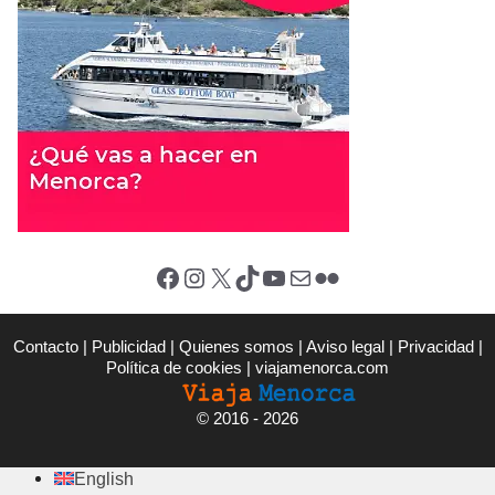
Facebook
Instagram
X (Twitter)
TikTok
YouTube
Correo electrónico
Flickr
Contacto
|
Publicidad
|
Quienes somos
|
Aviso legal
|
Privacidad
|
Política de cookies
|
viajamenorca.com
©
2016 - 2026
English