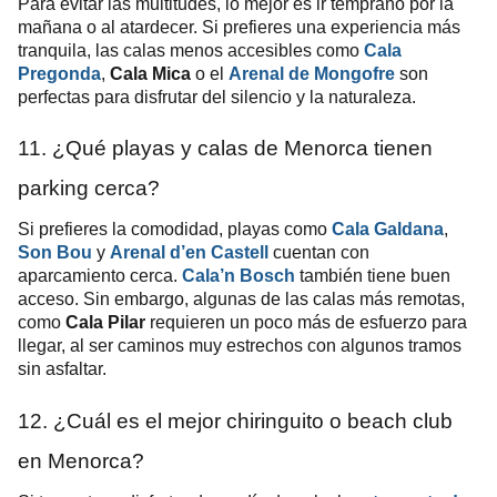
Para evitar las multitudes, lo mejor es ir temprano por la
mañana o al atardecer. Si prefieres una experiencia más
tranquila, las calas menos accesibles como
Cala
Pregonda
,
Cala Mica
o el
Arenal de Mongofre
son
perfectas para disfrutar del silencio y la naturaleza.
11. ¿Qué playas y calas de Menorca tienen
parking cerca?
Si prefieres la comodidad, playas como
Cala Galdana
,
Son Bou
y
Arenal d’en Castell
cuentan con
aparcamiento cerca.
Cala’n Bosch
también tiene buen
acceso. Sin embargo, algunas de las calas más remotas,
como
Cala Pilar
requieren un poco más de esfuerzo para
llegar, al ser caminos muy estrechos con algunos tramos
sin asfaltar.
12. ¿Cuál es el mejor chiringuito o beach club
en Menorca?