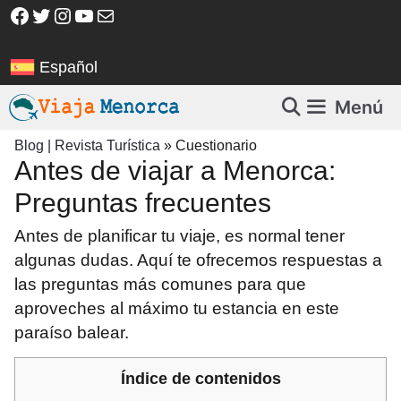
Saltar
Facebook
Twitter
Instagram
YouTube
Correo electrónico
al
contenido
Español
Menú
Blog | Revista Turística
»
Cuestionario
Antes de viajar a Menorca:
Preguntas frecuentes
Antes de planificar tu viaje, es normal tener
algunas dudas. Aquí te ofrecemos respuestas a
las preguntas más comunes para que
aproveches al máximo tu estancia en este
paraíso balear.
Índice de contenidos