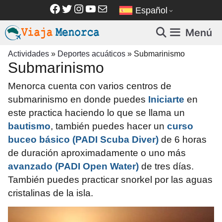
Saltar
Facebook
Twitter
Instagram
YouTube
Correo electrónico
Español
al
contenido
Menú
Actividades
»
Deportes acuáticos
»
Submarinismo
Submarinismo
Menorca cuenta con varios centros de
submarinismo en donde puedes
Iniciarte
en
este practica haciendo lo que se llama un
bautismo
, también puedes hacer un
curso
buceo básico (PADI Scuba Diver)
de 6 horas
de duración aproximadamente o uno más
avanzado (PADI Open Water)
de tres días.
También puedes practicar snorkel por las aguas
cristalinas de la isla.