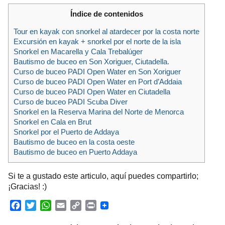
Índice de contenidos
Tour en kayak con snorkel al atardecer por la costa norte
Excursión en kayak + snorkel por el norte de la isla
Snorkel en Macarella y Cala Trebalúger
Bautismo de buceo en Son Xoriguer, Ciutadella.
Curso de buceo PADI Open Water en Son Xoriguer
Curso de buceo PADI Open Water en Port d’Addaia
Curso de buceo PADI Open Water en Ciutadella
Curso de buceo PADI Scuba Diver
Snorkel en la Reserva Marina del Norte de Menorca
Snorkel en Cala en Brut
Snorkel por el Puerto de Addaya
Bautismo de buceo en la costa oeste
Bautismo de buceo en Puerto Addaya
Si te a gustado este articulo, aquí puedes compartirlo;
¡Gracias! :)
F
T
W
E
C
P
a
w
h
m
o
r