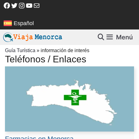
Saltar
Facebook
Twitter
Instagram
YouTube
Correo electrónico
al
contenido
Español
Menú
Guía Turística
»
información de interés
Teléfonos / Enlaces
Farmacias en Menorca