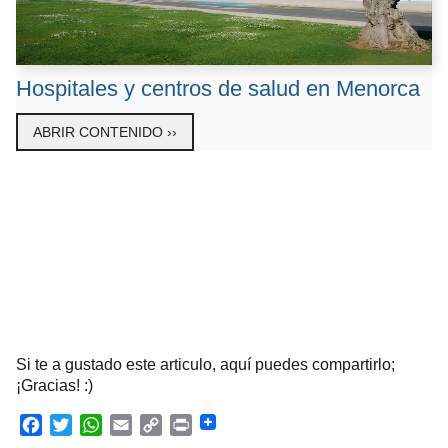
Hospitales y centros de salud en Menorca
ABRIR CONTENIDO ››
Si te a gustado este articulo, aquí puedes compartirlo;
¡Gracias! :)
F
T
W
E
C
P