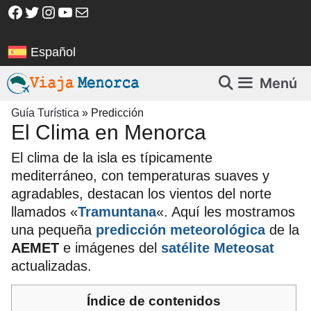
Saltar
Facebook
Twitter
Instagram
YouTube
Correo electrónico
al
contenido
Español
Menú
Guía Turística
»
Predicción
El Clima en Menorca
El clima de la isla es típicamente
mediterráneo, con temperaturas suaves y
agradables, destacan los vientos del norte
llamados «
Tramuntana
«. Aquí les mostramos
una pequeña
predicción meteorológica
de la
AEMET
e imágenes del
satélite Meteosat
actualizadas.
Índice de contenidos