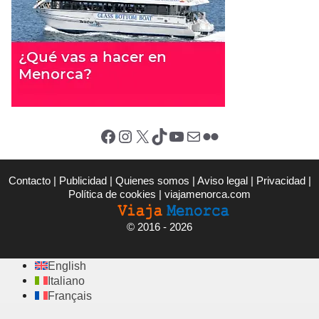
Facebook
Instagram
X (Twitter)
TikTok
YouTube
Correo electrónico
Flickr
Contacto
|
Publicidad
|
Quienes somos
|
Aviso legal
|
Privacidad
|
Política de cookies
|
viajamenorca.com
©
2016 - 2026
English
Italiano
Français