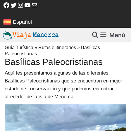
Saltar
Facebook
Twitter
Instagram
YouTube
Correo electrónico
al
contenido
Español
Menú
Guía Turística
»
Rutas e itinerarios
»
Basílicas
Paleocristianas
Basílicas Paleocristianas
Aquí les presentamos algunas de las diferentes
Basílicas Paleocristianas que se encuentran en mejor
estado de conservación y que podemos encontrar
alrededor de la isla de Menorca.