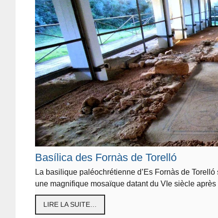
Basílica des Fornàs de Torelló
La basilique paléochrétienne d’Es Fornàs de Torelló s
une magnifique mosaïque datant du VIe siècle aprè
LIRE LA SUITE…