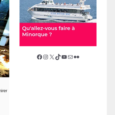
Facebook
Instagram
X (Twitter)
TikTok
YouTube
E-mail
Flickr
irer