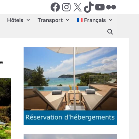
Facebook
Instagram
X (Twiter)
TikTok
YouTube
Flickr
Hôtels
Transport
Français
ue