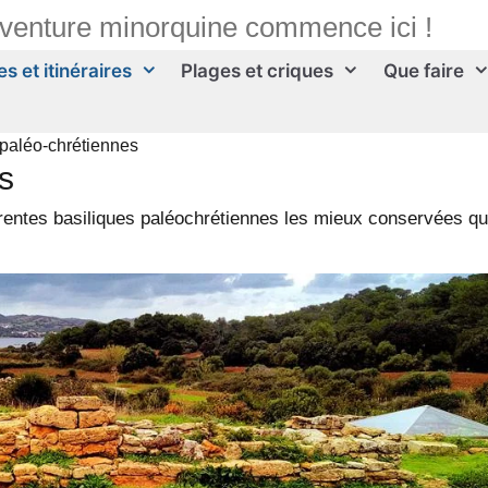
aventure minorquine commence ici !
s et itinéraires
Plages et criques
Que faire
 paléo-chrétiennes
s
rentes basiliques paléochrétiennes les mieux conservées q