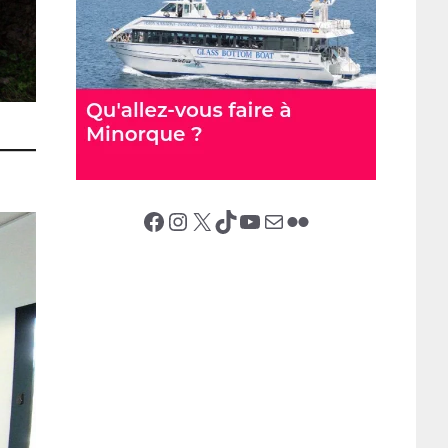
Facebook
Instagram
X (Twitter)
TikTok
YouTube
E-mail
Flickr