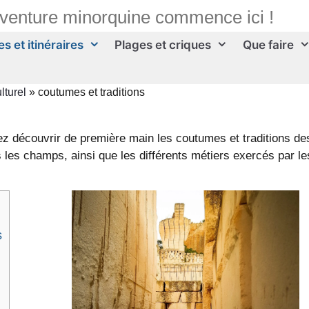
aventure minorquine commence ici !
s et itinéraires
Plages et criques
Que faire
ulturel
»
coutumes et traditions
rez découvrir de première main les coutumes et traditions de
 les champs, ainsi que les différents métiers exercés par le
s