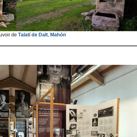
euvoir de
Talatí de Dalt
,
Mahón