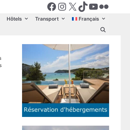
Facebook
Instagram
X (Twiter)
TikTok
YouTube
Flickr
Hôtels
Transport
Français
s
s