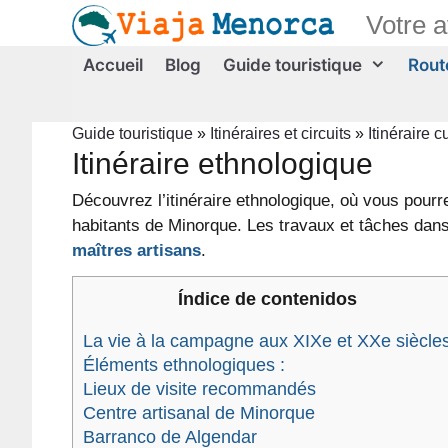
Aller
Votre 
au
contenu
Accueil
Blog
Guide touristique
Route
Guide touristique
»
Itinéraires et circuits
»
Itinéraire c
Itinéraire ethnologique
Découvrez l’itinéraire ethnologique, où vous pour
habitants de Minorque. Les travaux et tâches dans
maîtres artisans
.
Índice de contenidos
La vie à la campagne aux XIXe et XXe siècle
Éléments ethnologiques :
Lieux de visite recommandés
Centre artisanal de Minorque
Barranco de Algendar