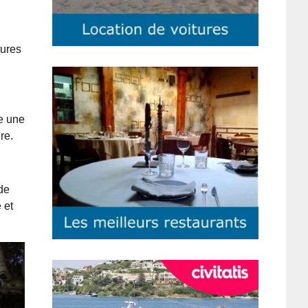
tures
e une
re.
 de
 et