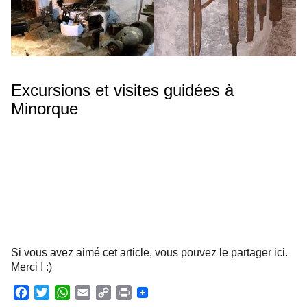
Excursions et visites guidées à
Minorque
Si vous avez aimé cet article, vous pouvez le partager ici.
Merci ! :)
F
T
W
E
C
P