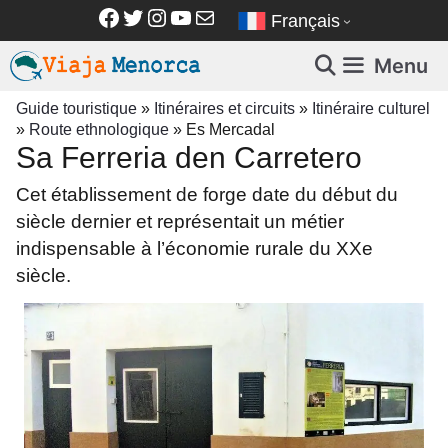
Aller
Facebook
Twitter
Instagram
YouTube
E-mail
Français
au
contenu
Menu
Guide touristique
»
Itinéraires et circuits
»
Itinéraire culturel
»
Route ethnologique
»
Es Mercadal
Sa Ferreria den Carretero
Cet établissement de forge date du début du
siècle dernier et représentait un métier
indispensable à l’économie rurale du XXe
siècle.