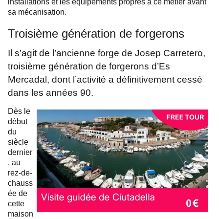
installations et les équipements propres à ce métier avant
sa mécanisation.
Troisième génération de forgerons
Il s’agit de l’ancienne forge de Josep Carretero,
troisième génération de forgerons d’Es
Mercadal, dont l’activité a définitivement cessé
dans les années 90.
Dès le
début
du
siècle
dernier
, au
rez-de-
chauss
ée de
cette
maison