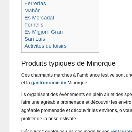
Ferrerías
Mahón
Es Mercadal
Fornells
Es Migjorn Gran
San Luis
Activités de loisirs
Produits typiques de Minorque
Ces charmants marchés à l’ambiance festive sont
une
et la
gastronomie de
Minorque.
Ils organisent des événements en plein air et des spe
faire une agréable promenade et découvrir les enviro
agréable promenade et découvrir les environs,
o
vous
profiter de
la brise estivale.
Découvrez quelques-uns des magnifiques
restauran