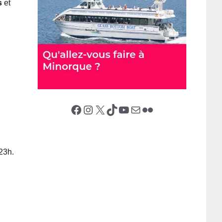
s
et
Facebook
Instagram
X (Twitter)
TikTok
YouTube
E-mail
Flickr
23h.