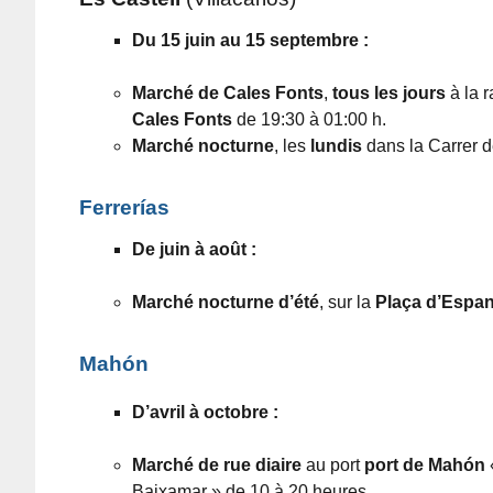
Du 15 juin au 15 septembre :
Marché de Cales Fonts
,
tous les jours
à la 
Cales Fonts
de 19:30 à 01:00 h.
Marché nocturne
, les
lundis
dans la Carrer 
Ferrerías
De juin à août :
Marché nocturne d’été
, sur la
Plaça d’Espa
Mahón
D’avril à octobre :
Marché de rue
d
iaire
au
port
port de Mahón
Baixamar » de 10 à 20 heures.