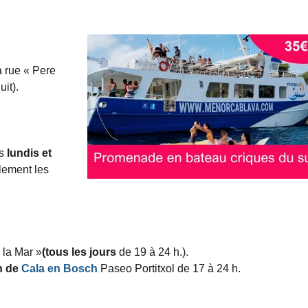
 rue « Pere
it).
es
lundis et
lement les
e la Mar »
(tous les jours
de 19 à 24 h.).
n de
Cala en Bosch
Paseo Portitxol de 17 à 24 h.