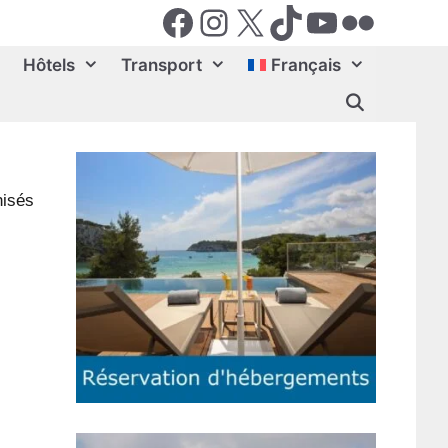
Facebook
Instagram
X (Twiter)
TikTok
YouTube
Flickr
Hôtels
Transport
Français
nisés