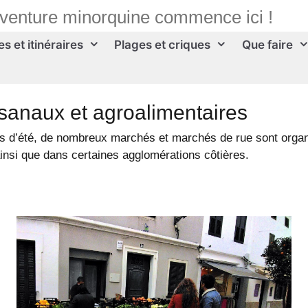
aventure minorquine commence ici !
s et itinéraires
Plages et criques
Que faire
sanaux et agroalimentaires
ois d’été, de nombreux marchés et marchés de rue sont orga
, ainsi que dans certaines agglomérations côtières.