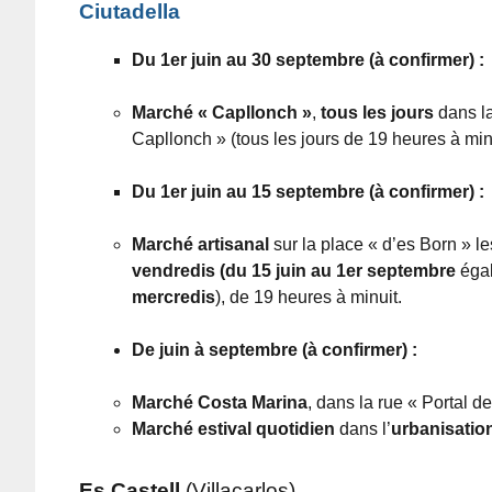
Ciutadella
Du 1er juin au 30 septembre (à confirmer) :
Marché « Capllonch »
,
tous les jours
dans la
Capllonch » (tous les jours de 19 heures à minu
Du 1er juin au 15 septembre (à confirmer) :
Marché artisanal
sur la place « d’es Born » l
vendredis
(du 15 juin au 1er septembre
éga
mercredis
), de 19 heures à minuit.
De juin à septembre (à confirmer) :
Marché Costa Marina
, dans la rue « Portal d
Marché estival
quotidien
dans l’
urbanisatio
Es Castell
(Villacarlos)