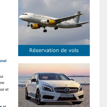
anat
ur
une
 bar
et
le
et