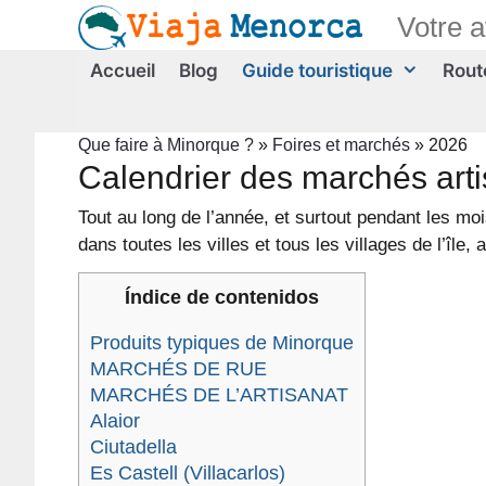
Aller
Votre 
au
contenu
Accueil
Blog
Guide touristique
Route
Que faire à Minorque ?
»
Foires et marchés
»
2026
Calendrier des marchés arti
Tout au long de l’année, et surtout pendant les m
dans toutes les villes et tous les villages de l’île
Índice de contenidos
Produits typiques de Minorque
MARCHÉS DE RUE
MARCHÉS DE L’ARTISANAT
Alaior
Ciutadella
Es Castell (Villacarlos)