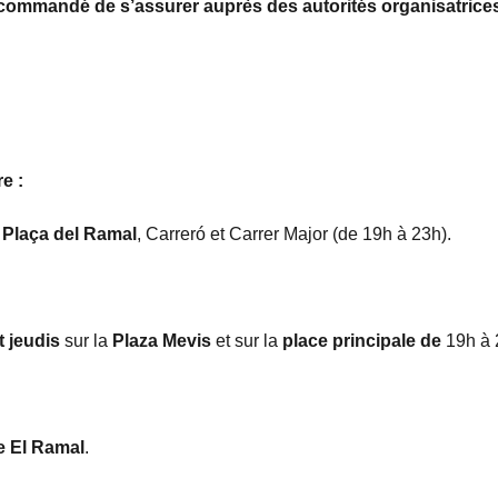
recommandé de s’assurer auprès des autorités organisatrice
e :
a
Plaça del Ramal
, Carreró et Carrer Major (de 19h à 23h).
t jeudis
sur la
Plaza Mevis
et sur la
place principale de
19h à 
e El Ramal
.