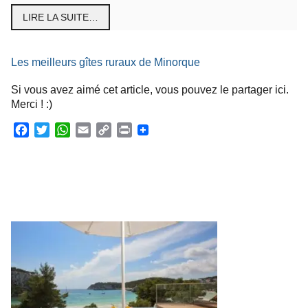
LIRE LA SUITE…
Les meilleurs gîtes ruraux de Minorque
Si vous avez aimé cet article, vous pouvez le partager ici.
Merci ! :)
F
T
W
E
C
P
a
w
h
m
o
r
c
i
a
a
p
i
e
t
t
i
y
n
b
t
s
l
L
t
o
e
A
i
o
r
p
n
k
p
k