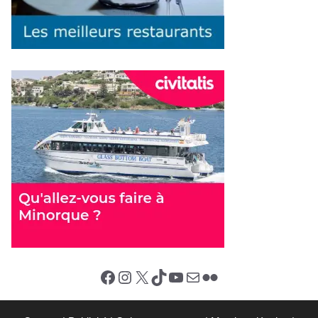
Facebook
Instagram
X (Twitter)
TikTok
YouTube
E-mail
Flickr