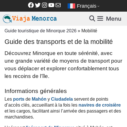
Aller
Facebook
Twitter
Instagram
YouTube
E-mail
Français
au
contenu
Menu
Guide touristique de Minorque 2026
»
Mobilité
Guide des transports et de la mobilité
Découvrez Minorque en toute sérénité, avec
une grande variété de moyens de transport pour
vous déplacer et explorer confortablement tous
les recoins de l’île.
Informations générales
Les
ports
de
y
servent de points
Mahón
Ciudadela
d’accès clés, accueillant à la fois les
navires de croisière
et les cargos, facilitant ainsi l’arrivée des passagers et des
marchandises.