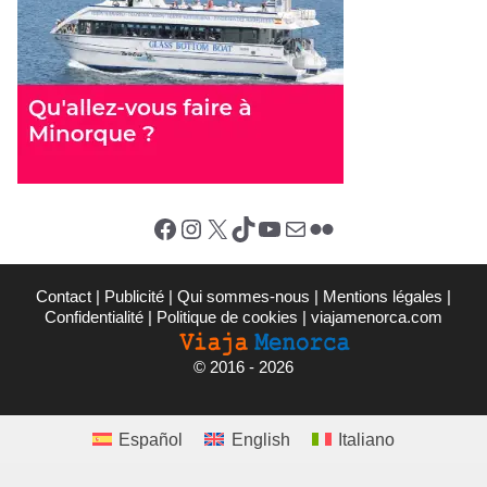
Facebook
Instagram
X (Twitter)
TikTok
YouTube
E-mail
Flickr
Contact
|
Publicité
|
Qui sommes-nous
|
Mentions légales
|
Confidentialité
|
Politique de cookies
|
viajamenorca.com
©
2016 - 2026
Español
English
Italiano