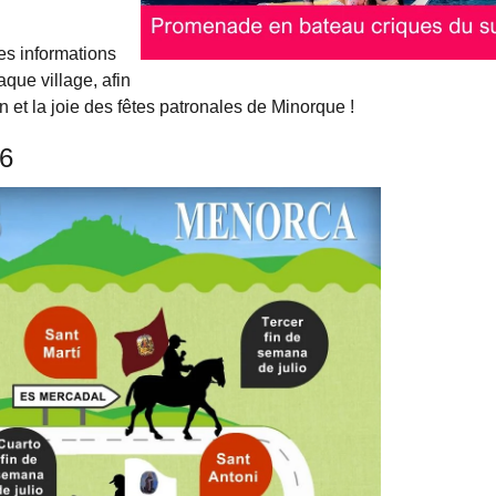
les informations
que village, afin
 et la joie des fêtes patronales de Minorque !
26