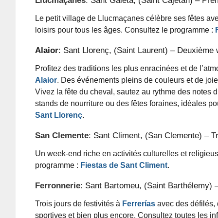
Le petit village de Llucmaçanes célèbre ses fêtes ave
loisirs pour tous les âges. Consultez le programme :
F
Alaior
: Sant Llorenç, (Saint Laurent) – Deuxième
Profitez des traditions les plus enracinées et de l’atm
Alaior
. Des événements pleins de couleurs et de joie,
Vivez la fête du cheval, sautez au rythme des notes d
stands de nourriture ou des fêtes foraines, idéales pou
Sant Llorenç
.
San Clemente
:
Sant Climent, (San Clemente) – T
Un week-end riche en activités culturelles et religie
programme :
Fiestas de Sant Climent
.
Ferronnerie
:
Sant Bartomeu, (Saint Barthélemy) –
Trois jours de festivités à
Ferrerías
avec des défilés, 
sportives et bien plus encore. Consultez toutes les inf