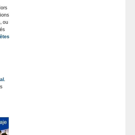
lors
tions
, ou
tés
êtes
al
.
es