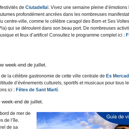
festivités de
Ciutadella
!. Vivez une semaine pleine d’émotions 
 coutumes profondément ancrées dans les nombreuses manifesta
 du centre-ville, comme le célèbre caragol des Born et Ses Voltes
Pla) qui se déroulent dans son beau port. De nombreuses activi
sique et feux d’artifice
! Consultez le programme complet ici :
F
e week-end de juillet.
t de la célèbre gastronomie de cette ville centrale de
Es Mercad
titude d’événements culturels, sportifs et musicaux pour tous l
ons ici :
Fêtes de Sant Martí
.
week-end de juillet.
e bord de mer de
 de l’île.
rel de sa