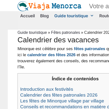
Aller
Votre 
au
contenu
Accueil
Blog
Guide touristique
Route
Guide touristique
»
Fêtes patronales
»
Calendrier 20
Calendrier des vacances
Minorque est célèbre pour ses
fêtes patronales
qu
ici le
calendrier des fêtes 2026
et des information
trouverez également des conseils, des recommanda
l’île.
Índice de contenidos
Introduction aux festivités
Calendrier des fêtes patronales 2026
Les fêtes de Minorque village par village
Conseils et recommandations en matière d