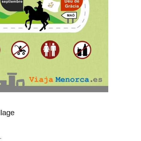
llage
.