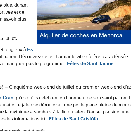
 plus, durant
rtives et de
n savoir plus,
 juillet.
et religieux à
Es
t patron. Découvrez cette charmante ville côtière, caractérisée 
e. Ne manquez pas le programme :
Fêtes de
Sant Jaume
.
he) – Cinquième week-end de juillet ou premier week-end d’a
n Gran
qu’ils
qu’ils célèbrent
en l’honneur de son saint patron.
aculaire
Le jaleo se déroule sur une petite place pleine de mond
 la mythique « samba » à la fin du jaleo. Danse, plaisir et une
s les informations ici :
Fêtes de Sant Cristòfol
.
mier week-end d’août.