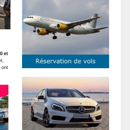
0 et
l,
, ont