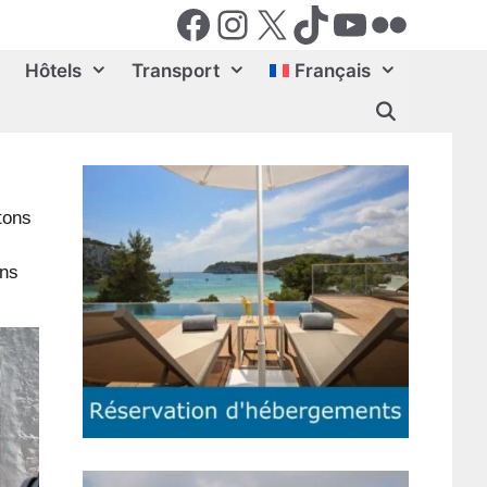
Facebook
Instagram
X (Twiter)
TikTok
YouTube
Flickr
Hôtels
Transport
Français
tons
ans