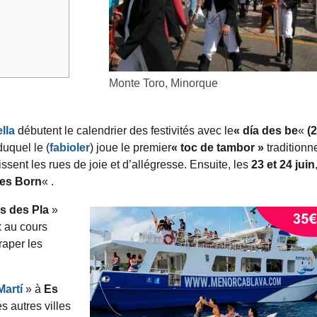
Monte Toro, Minorque
lla
débutent le calendrier des festivités avec le
« día des be
«
(2
duquel le (
fabioler
) joue le premier
« toc de tambor »
traditionne
sent les rues de joie et d’allégresse. Ensuite, les
23 et 24 juin
des Born
« .
s des Pla
»
x au cours
raper les
Martí
» à
Es
es autres villes