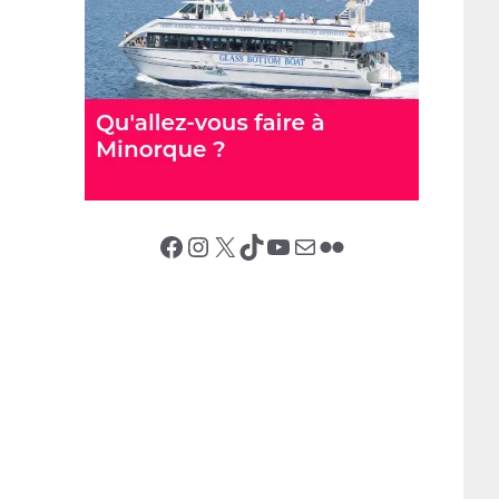
Facebook
Instagram
X (Twitter)
TikTok
YouTube
E-mail
Flickr