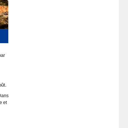
par
oût.
 Dans
e et