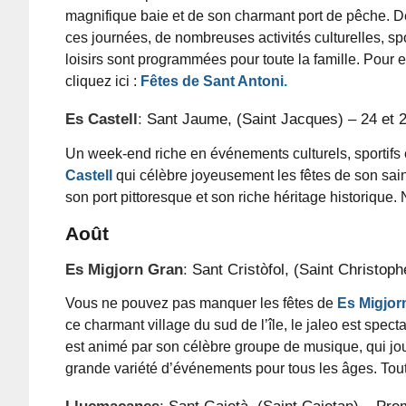
magnifique baie et de son charmant port de pêche. De
ces journées, de nombreuses activités culturelles, spo
loisirs sont programmées pour toute la famille. Pour e
cliquez ici :
Fêtes de Sant Antoni
.
Es Castell
:
Sant Jaume, (Saint Jacques) – 24 et 25
Un week-end riche en événements culturels, sportifs 
Castell
qui célèbre joyeusement les fêtes de son sain
son port pittoresque et son riche héritage historiqu
Août
Es Migjorn Gran
:
Sant Cristòfol, (Saint Christop
Vous ne pouvez pas manquer les fêtes de
Es Migjor
ce charmant village du sud de l’île, le jaleo est spect
est animé par son célèbre groupe de musique, qui joue
grande variété d’événements pour tous les âges. Toute
Llucmaçanes
:
Sant Gaietà, (Saint Cajetan) – Pre