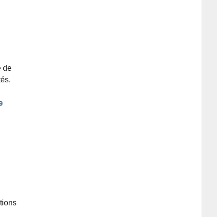
e de
tés.
e
tions