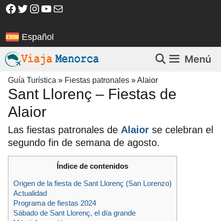
Saltar
Facebook
Twitter
Instagram
YouTube
Correo electrónico
al
contenido
Español
Menú
Guía Turística
»
Fiestas patronales
»
Alaior
Sant Llorenç – Fiestas de
Alaior
Las fiestas patronales de
Alaior
se celebran el
segundo fin de semana de agosto.
Índice de contenidos
Origen de la fiesta de Sant Llorenç (San Lorenzo)
Actualidad
Programa de fiestas 2024
Sábado de Sant Llorenç, el día grande