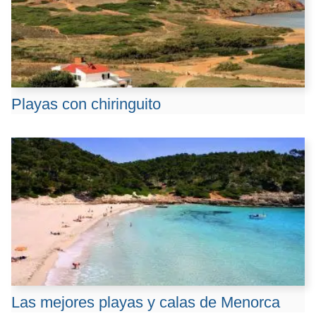
o
r
p
n
k
p
k
Playas con chiringuito
Las mejores playas y calas de Menorca