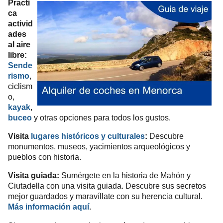
Practi
ca
activid
ades
al aire
libre:
Sende
rismo
,
ciclism
o,
kayak
,
buceo
y otras opciones para todos los gustos.
Visita
lugares históricos y culturales
:
Descubre
monumentos, museos, yacimientos arqueológicos y
pueblos con historia.
Visita guiada:
Sumérgete en la historia de Mahón y
Ciutadella con una visita guiada. Descubre sus secretos
mejor guardados y maravíllate con su herencia cultural.
Más información aquí
.