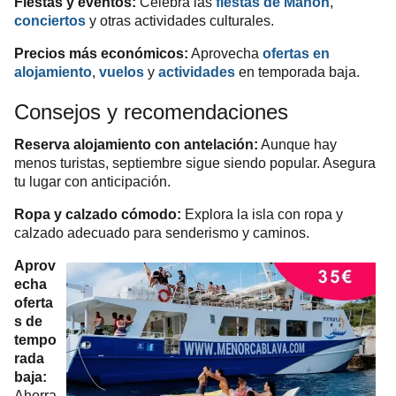
Fiestas y eventos:
Celebra las
fiestas de Mahón
,
conciertos
y otras actividades culturales.
Precios más económicos:
Aprovecha
ofertas en
alojamiento
,
vuelos
y
actividades
en temporada baja.
Consejos y recomendaciones
Reserva alojamiento con antelación:
Aunque hay
menos turistas, septiembre sigue siendo popular. Asegura
tu lugar con anticipación.
Ropa y calzado cómodo:
Explora la isla con ropa y
calzado adecuado para senderismo y caminos.
Aprov
echa
oferta
s de
tempo
rada
baja:
Ahorra