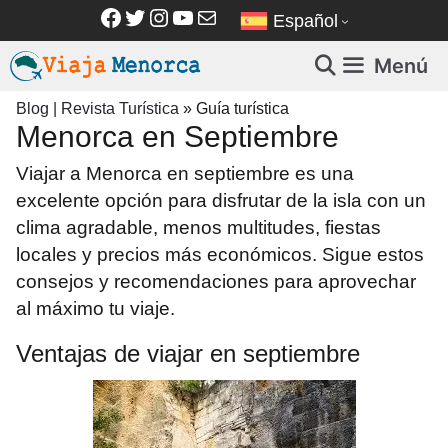
Saltar
Facebook
Twitter
Instagram
YouTube
Correo electrónico
Español
al
contenido
Menú
Blog | Revista Turística
»
Guía turística
Menorca en Septiembre
Viajar a Menorca en septiembre es una
excelente opción para disfrutar de la isla con un
clima agradable, menos multitudes, fiestas
locales y precios más económicos. Sigue estos
consejos y recomendaciones para aprovechar
al máximo tu viaje.
Ventajas de viajar en septiembre