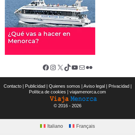
Facebook
Instagram
X (Twitter)
TikTok
YouTube
Correo electrónico
Flickr
Contacto
|
Publicidad
|
Quienes somos
|
Aviso legal
|
Privacidad
|
Política de cookies
|
viajamenorca.com
©
2016 - 2026
Italiano
Français