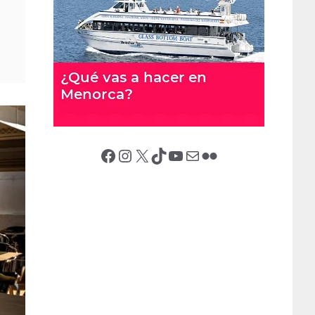
Facebook
Instagram
X (Twitter)
TikTok
YouTube
Correo electrónico
Flickr