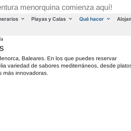
entura menorquina comienza aquí!
inerarios
Playas y Calas
Qué hacer
Aloja
ía
s
enorca, Baleares. En los que puedes reservar
lia variedad de sabores mediterráneos, desde plato
s más innovadoras.