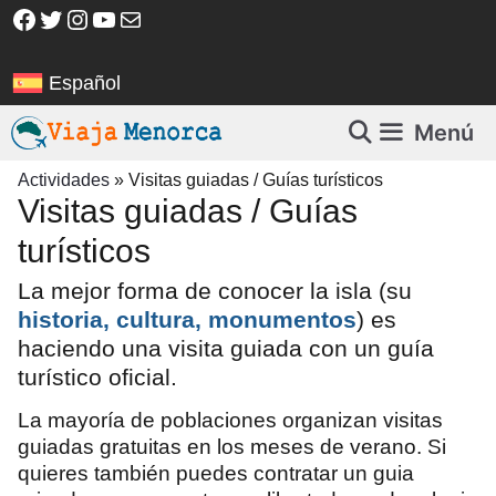
Saltar
Facebook
Twitter
Instagram
YouTube
Correo electrónico
al
contenido
Español
Menú
Actividades
»
Visitas guiadas / Guías turísticos
Visitas guiadas / Guías
turísticos
La mejor forma de conocer la isla (su
historia, cultura, monumentos
) es
haciendo una visita guiada con un guía
turístico oficial.
La mayoría de poblaciones organizan visitas
guiadas gratuitas en los meses de verano. Si
quieres también puedes contratar un guia