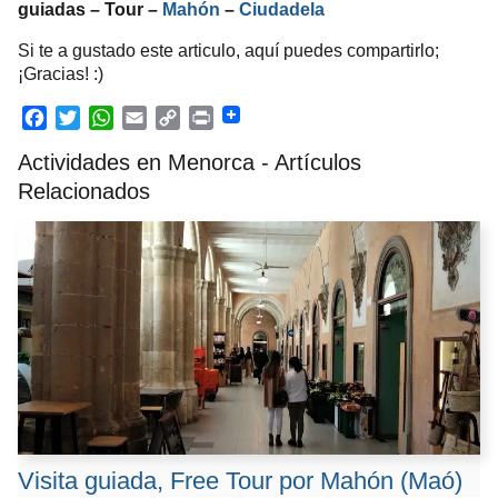
guiadas – Tour –
Mahón
–
Ciudadela
Si te a gustado este articulo, aquí puedes compartirlo;
¡Gracias! :)
F
T
W
E
C
P
Actividades en Menorca - Artículos
a
w
h
m
o
r
Relacionados
c
i
a
a
p
i
e
t
t
i
y
n
b
t
s
l
L
t
o
e
A
i
o
r
p
n
k
p
k
Visita guiada, Free Tour por Mahón (Maó)