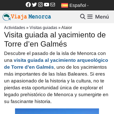
Saltar
Facebook
Twitter
Instagram
YouTube
Correo electrónico
Español
al
contenido
Menú
Actividades
»
Visitas guiadas
»
Alaior
Visita guiada al yacimiento de
Torre d’en Galmés
Descubre el pasado de la isla de Menorca con
una
visita guiada al yacimiento arqueológico
de Torre d’en Galmés
, uno de los yacimientos
más importantes de las Islas Baleares. Si eres
un apasionado de la historia y la cultura, no te
pierdas esta oportunidad única de explorar el
legado prehistórico de Menorca y sumergirte en
su fascinante historia.