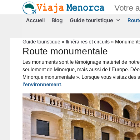
Aller
Votre 
au
contenu
Accueil
Blog
Guide touristique
Route
Guide touristique
»
Itinéraires et circuits
»
Monument
Route monumentale
Les monuments sont le témoignage matériel de notre m
seulement de Minorque, mais aussi de l’Europe. Découv
Minorque monumentale ». Lorsque vous visitez des s
l’environnement
.