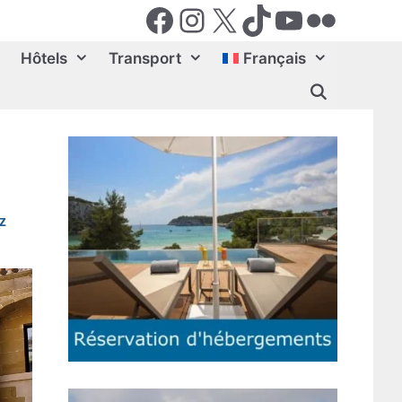
Facebook
Instagram
X (Twiter)
TikTok
YouTube
Flickr
Hôtels
Transport
Français
z