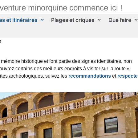
aventure minorquine commence ici !
s et itinéraires
Plages et criques
Que faire
s
émoire historique et font partie des signes identitaires, non
rez certains des meilleurs endroits à visiter sur la route «
ites archéologiques, suivez les
recommandations
et
respecte